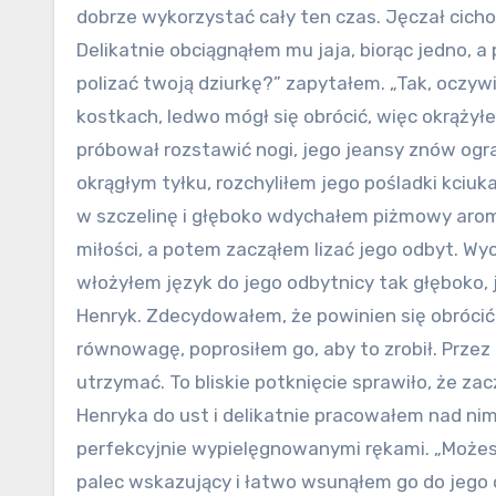
dobrze wykorzystać cały ten czas. Jęczał cicho,
Delikatnie obciągnąłem mu jaja, biorąc jedno, 
polizać twoją dziurkę?” zapytałem. „Tak, oczywi
kostkach, ledwo mógł się obrócić, więc okrążyłem
próbował rozstawić nogi, jego jeansy znów ogran
okrągłym tyłku, rozchyliłem jego pośladki kciuk
w szczelinę i głęboko wdychałem piżmowy arom
miłości, a potem zacząłem lizać jego odbyt. Wyc
włożyłem język do jego odbytnicy tak głęboko, 
Henryk. Zdecydowałem, że powinien się obrócić
równowagę, poprosiłem go, aby to zrobił. Przez 
utrzymać. To bliskie potknięcie sprawiło, że z
Henryka do ust i delikatnie pracowałem nad ni
perfekcyjnie wypielęgnowanymi rękami. „Możesz
palec wskazujący i łatwo wsunąłem go do jego