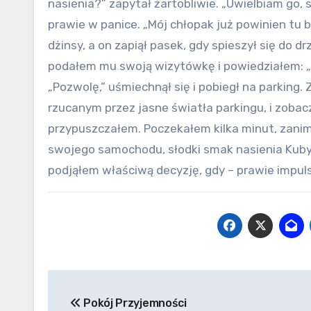
nasienia?” zapytał żartobliwie. „Uwielbiam go,
prawie w panice. „Mój chłopak już powinien tu
dżinsy, a on zapiął pasek, gdy spieszył się do d
podałem mu swoją wizytówkę i powiedziałem: „M
„Pozwolę,” uśmiechnął się i pobiegł na parking
rzucanym przez jasne światła parkingu, i zobac
przypuszczałem. Poczekałem kilka minut, zani
swojego samochodu, słodki smak nasienia Kuby
podjąłem właściwą decyzję, gdy – prawie impul
Nawigacja
Pokój Przyjemności