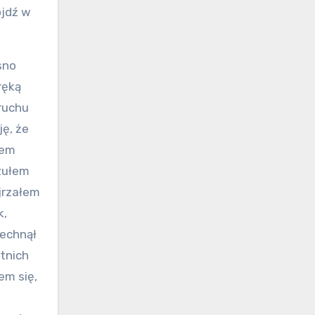
ojdź w
sno
ręką
ruchu
ę, że
łem
Czułem
ojrzałem
k,
iechnął
atnich
em się,