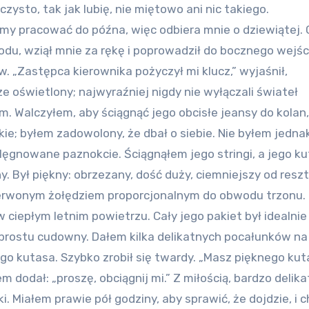
ysto, tak jak lubię, nie miętowo ani nic takiego.
my pracować do późna, więc odbiera mnie o dziewiątej.
du, wziął mnie za rękę i poprowadził do bocznego wejśc
w. „Zastępca kierownika pożyczył mi klucz,” wyjaśnił,
 oświetlony; najwyraźniej nigdy nie wyłączali świateł
m. Walczyłem, aby ściągnąć jego obcisłe jeansy do kolan,
dkie; byłem zadowolony, że dbał o siebie. Nie byłem jedna
lęgnowane paznokcie. Ściągnąłem jego stringi, a jego k
 Był piękny: obrzezany, dość duży, ciemniejszy od reszt
 z czerwonym żołędziem proporcjonalnym do obwodu trzonu.
epłym letnim powietrzu. Cały jego pakiet był idealnie 
 prostu cudowny. Dałem kilka delikatnych pocałunków n
go kutasa. Szybko zrobił się twardy. „Masz pięknego kut
dodał: „proszę, obciągnij mi.” Z miłością, bardzo delika
ki. Miałem prawie pół godziny, aby sprawić, że dojdzie, i 