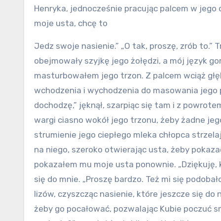
Henryka, jednocześnie pracując palcem w jego o
moje usta, chcę to
Jedz swoje nasienie.” „O tak, proszę, zrób to.
obejmowały szyjkę jego żołędzi, a mój język g
masturbowałem jego trzon. Z palcem wciąż głę
wchodzenia i wychodzenia do masowania jego p
dochodzę,” jęknął, szarpiąc się tam i z powrot
wargi ciasno wokół jego trzonu, żeby żadne jego
strumienie jego ciepłego mleka chłopca strzela
na niego, szeroko otwierając usta, żeby pokaza
pokazałem mu moje usta ponownie. „Dziękuję, k
się do mnie. „Proszę bardzo. Też mi się podoba
lizów, czyszcząc nasienie, które jeszcze się do 
żeby go pocałować, pozwalając Kubie poczuć s