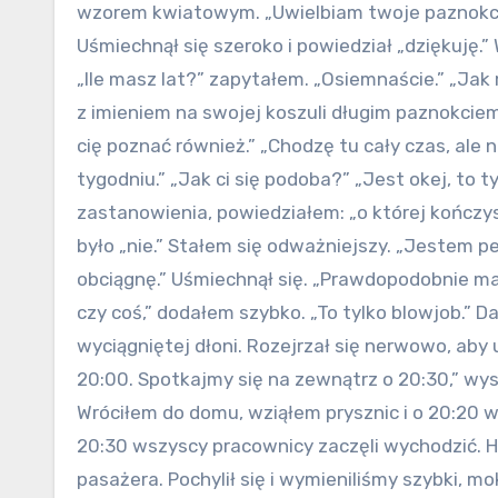
wzorem kwiatowym. „Uwielbiam twoje paznokci
Uśmiechnął się szeroko i powiedział „dziękuj
„Ile masz lat?” zapytałem. „Osiemnaście.” „Jak
z imieniem na swojej koszuli długim paznokciem 
cię poznać również.” „Chodzę tu cały czas, ale 
tygodniu.” „Jak ci się podoba?” „Jest okej, to ty
zastanowienia, powiedziałem: „o której kończys
było „nie.” Stałem się odważniejszy. „Jestem pew
obciągnę.” Uśmiechnął się. „Prawdopodobnie masz
czy coś,” dodałem szybko. „To tylko blowjob.” D
wyciągniętej dłoni. Rozejrzał się nerwowo, aby 
20:00. Spotkajmy się na zewnątrz o 20:30,” wys
Wróciłem do domu, wziąłem prysznic i o 20:20 w
20:30 wszyscy pracownicy zaczęli wychodzić. H
pasażera. Pochylił się i wymieniliśmy szybki, mo