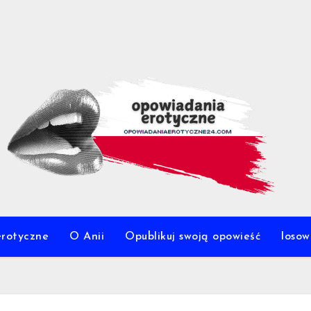
erotyczne
O Anii
Opublikuj swoją opowieść
loso