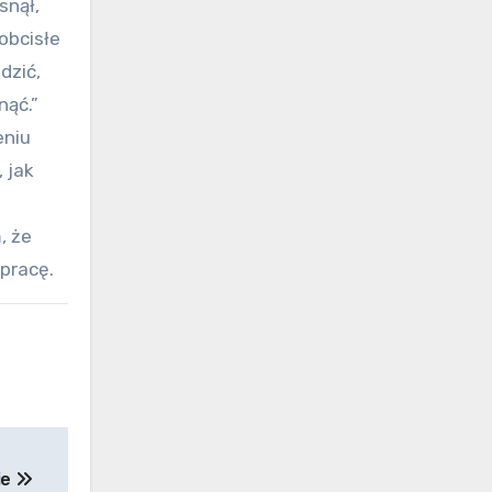
snął,
obcisłe
dzić,
nąć.”
eniu
 jak
o
, że
pracę.
ie