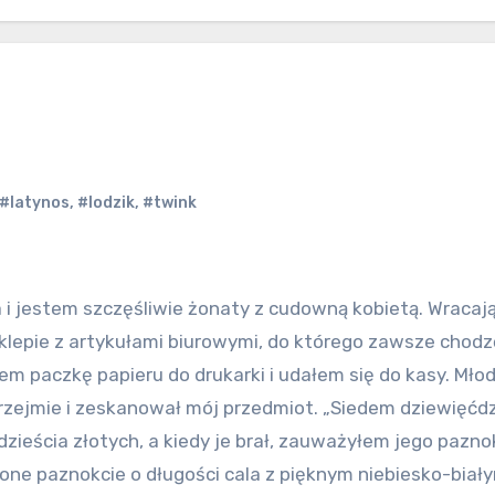
#latynos
,
#lodzik
,
#twink
klepie z artykułami biurowymi, do którego zawsze chodz
em paczkę papieru do drukarki i udałem się do kasy. Mło
przejmie i zeskanował mój przedmiot. „Siedem dziewięćdz
zieścia złotych, a kiedy je brał, zauważyłem jego pazno
bione paznokcie o długości cala z pięknym niebiesko-biał