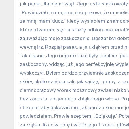
jak puder dla niemowląt. Jego usta smakowały cz
„Powiedziałem mojemu chłopakowi, że musieliś
ze mną, mam klucz.” Kiedy wysiadłem z samocho
które otwierało się na strefę odbioru materiałó
zauważając moje zaskoczenie. Obszar był dobrze
wewnątrz. Rozpiął pasek, a ja ukląkłem przed ni
tak ciasne. Jego nogi i krocze były idealnie gła
zaskoczony, widząc już jego perfekcyjnie wypie
wyskoczył. Byłem bardzo przyjemnie zaskoczony.
skóry, około sześciu cali, jak sądzę, i gruby,
ciemnobrązowy worek mosznowy zwisał nisko w ci
bez zarostu, ani jednego zbłąkanego włosa. Po
i trzonie, aby pokazać mu, jak bardzo kocham je
powiedziałem. Prawie szeptem: „Dziękuję.” Potem 
zacząłem lizać w górę i w dół jego trzonu i głów