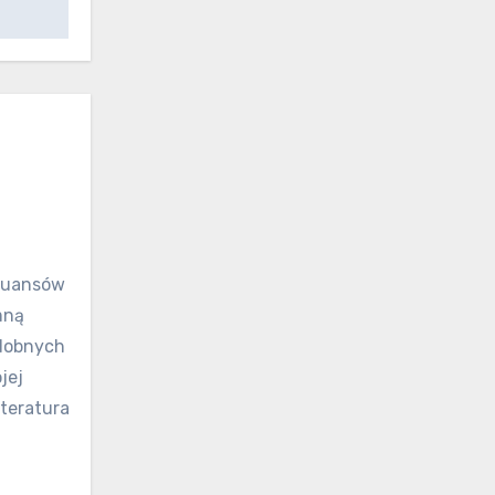
niuansów
mną
odobnych
jej
iteratura