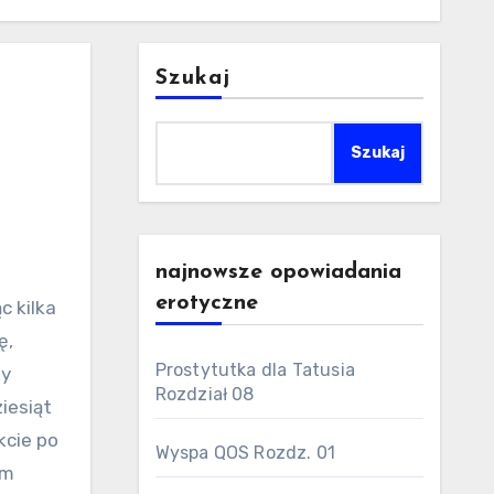
Szukaj
Szukaj
najnowsze opowiadania
erotyczne
ę,
Prostytutka dla Tatusia
dy
Rozdział 08
iesiąt
kcie po
Wyspa QOS Rozdz. 01
ym