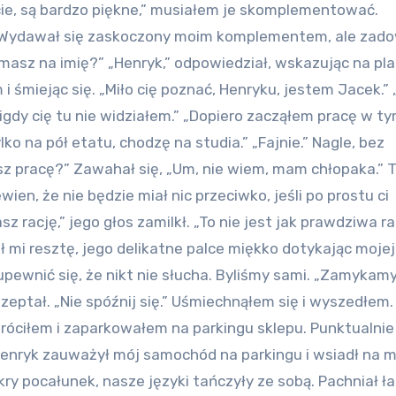
e, są bardzo piękne,” musiałem je skomplementować.
ę.” Wydawał się zaskoczony moim komplementem, ale zado
 masz na imię?” „Henryk,” odpowiedział, wskazując na pl
i śmiejąc się. „Miło cię poznać, Henryku, jestem Jacek.” 
nigdy cię tu nie widziałem.” „Dopiero zacząłem pracę w t
lko na pół etatu, chodzę na studia.” „Fajnie.” Nagle, bez
z pracę?” Zawahał się, „Um, nie wiem, mam chłopaka.” T
ien, że nie będzie miał nic przeciwko, jeśli po prostu ci
 rację,” jego głos zamilkł. „To nie jest jak prawdziwa r
ał mi resztę, jego delikatne palce miękko dotykając mojej
upewnić się, że nikt nie słucha. Byliśmy sami. „Zamykamy
zeptał. „Nie spóźnij się.” Uśmiechnąłem się i wyszedłem.
róciłem i zaparkowałem na parkingu sklepu. Punktualnie
enryk zauważył mój samochód na parkingu i wsiadł na m
kry pocałunek, nasze języki tańczyły ze sobą. Pachniał ła