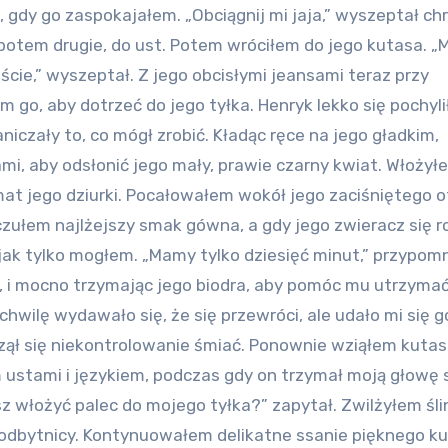
 gdy go zaspokajałem. „Obciągnij mi jaja,” wyszeptał chr
a potem drugie, do ust. Potem wróciłem do jego kutasa. 
ście,” wyszeptał. Z jego obcisłymi jeansami teraz przy
 go, aby dotrzeć do jego tyłka. Henryk lekko się pochylił
iczały to, co mógł zrobić. Kładąc ręce na jego gładkim,
ami, aby odsłonić jego mały, prawie czarny kwiat. Włożył
at jego dziurki. Pocałowałem wokół jego zaciśniętego 
zułem najlżejszy smak gówna, a gdy jego zwieracz się ro
jak tylko mogłem. „Mamy tylko dziesięć minut,” przypomn
, i mocno trzymając jego biodra, aby pomóc mu utrzyma
chwilę wydawało się, że się przewróci, ale udało mi się g
aczął się niekontrolowanie śmiać. Ponownie wziąłem kuta
m ustami i językiem, podczas gdy on trzymał moją głowę
 włożyć palec do mojego tyłka?” zapytał. Zwilżyłem śli
 odbytnicy. Kontynuowałem delikatne ssanie pięknego k