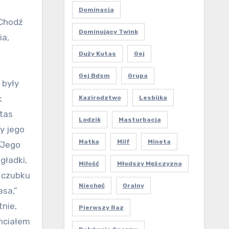
Dominacja
 Chodź
Dominujący Twink
ia,
Duży Kutas
Gej
Gej Bdsm
Grupa
 były
k
Kazirodztwo
Lesbijka
utas
Lodzik
Masturbacja
y jego
Matka
Milf
Mineta
 Jego
gładki,
Miłość
Młodszy Mężczyzna
a czubku
Niechęć
Oralny
asa,”
tnie,
Pierwszy Raz
chciałem