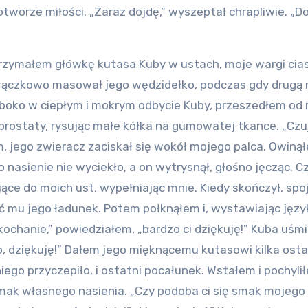
tworze miłości. „Zaraz dojdę,” wyszeptał chrapliwie. „D
” Trzymałem główkę kutasa Kuby w ustach, moje wargi cia
orączkowo masował jego wędzidełko, podczas gdy drugą 
boko w ciepłym i mokrym odbycie Kuby, przeszedłem od 
rostaty, rysując małe kółka na gumowatej tkance. „Czuj
em, jego zwieracz zaciskał się wokół mojego palca. Owiną
 nasienie nie wyciekło, a on wytrysnął, głośno jęcząc. 
jące do moich ust, wypełniając mnie. Kiedy skończył, sp
ć mu jego ładunek. Potem połknąłem i, wystawiając języ
ochanie,” powiedziałem, „bardzo ci dziękuję!” Kuba uśm
ło, dziękuję!” Dałem jego mięknącemu kutasowi kilka ost
niego przyczepiło, i ostatni pocałunek. Wstałem i pochylił
mak własnego nasienia. „Czy podoba ci się smak mojego