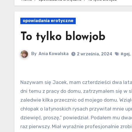
opowiadania erotyczne
To tylko blowjob
By
Ania Kowalska
2 września, 2024
#gej
,
Nazywam się Jacek, mam czterdzieści dwa lata i jestem szczęśliwie żonaty z cudowną kobietą. Wracając kilka
dni temu z pracy do domu, zatrzymałem się w s
zaledwie kilka przecznic od mojego domu. Wziął
chłopak o latynoskich rysach przywitał mnie u
dziewięć, proszę,” powiedział. Podałem mu dwad
raz pierwszy. Miał wyraźnie profesjonalnie zro