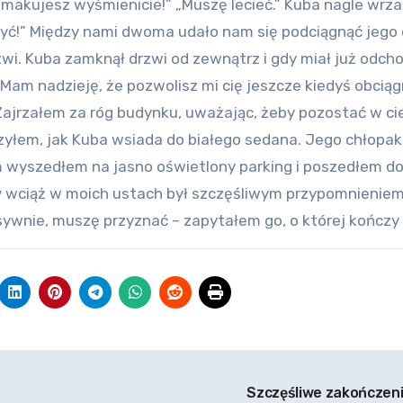
 smakujesz wyśmienicie!” „Muszę lecieć.” Kuba nagle wrza
 być!” Między nami dwoma udało nam się podciągnąć jego 
rzwi. Kuba zamknął drzwi od zewnątrz i gdy miał już odcho
am nadzieję, że pozwolisz mi cię jeszcze kiedyś obciąg
. Zajrzałem za róg budynku, uważając, żeby pozostać w ci
zyłem, jak Kuba wsiada do białego sedana. Jego chłopak,
m wyszedłem na jasno oświetlony parking i poszedłem d
 wciąż w moich ustach był szczęśliwym przypomnieniem
sywnie, muszę przyznać – zapytałem go, o której kończy 
Szczęśliwe zakończen