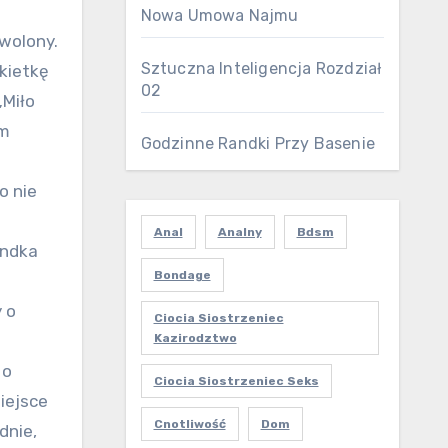
Nowa Umowa Najmu
wolony.
Sztuczna Inteligencja Rozdział
akietkę
02
„Miło
ym
Godzinne Randki Przy Basenie
o nie
Anal
Analny
Bdsm
andka
Bondage
 o
Ciocia Siostrzeniec
Kazirodztwo
 o
Ciocia Siostrzeniec Seks
iejsce
Cnotliwość
Dom
dnie,