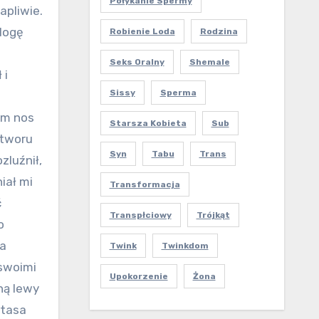
Połykanie Spermy
apliwie.
„Mogę
Robienie Loda
Rodzina
Seks Oralny
Shemale
 i
Sissy
Sperma
em nos
Starsza Kobieta
Sub
otworu
Syn
Tabu
Trans
zluźnił,
iał mi
Transformacja
ć
Transpłciowy
Trójkąt
o
sa
Twink
Twinkdom
 swoimi
Upokorzenie
Żona
ną lewy
utasa