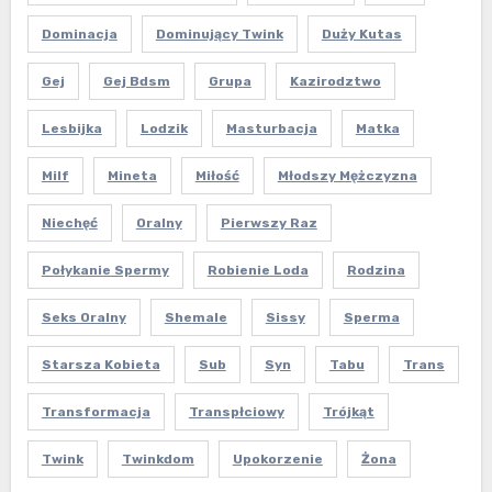
Dominacja
Dominujący Twink
Duży Kutas
Gej
Gej Bdsm
Grupa
Kazirodztwo
Lesbijka
Lodzik
Masturbacja
Matka
Milf
Mineta
Miłość
Młodszy Mężczyzna
Niechęć
Oralny
Pierwszy Raz
Połykanie Spermy
Robienie Loda
Rodzina
Seks Oralny
Shemale
Sissy
Sperma
Starsza Kobieta
Sub
Syn
Tabu
Trans
Transformacja
Transpłciowy
Trójkąt
Twink
Twinkdom
Upokorzenie
Żona