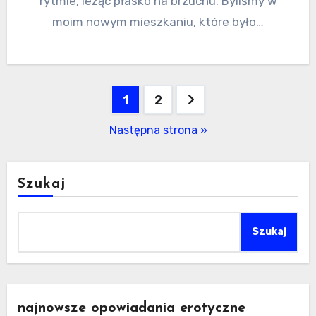
rytmie, leżąc płasko na brzuchu. Byliśmy w
moim nowym mieszkaniu, które było…
Nawigacja
1
2
po
Następna strona »
wpisach
Szukaj
Szukaj
najnowsze opowiadania erotyczne