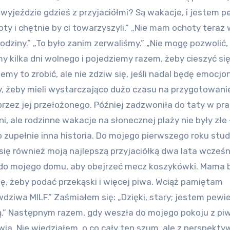
 wyjeździe gdzieś z przyjaciółmi? Są wakacje, i jestem 
oty i chętnie by ci towarzyszyli.” „Nie mam ochoty teraz 
rodziny.” „To było zanim zerwaliśmy.” „Nie mogę pozwolić,
my kilka dni wolnego i pojedziemy razem, żeby cieszyć si
 to zrobić, ale nie zdziw się, jeśli nadal będę emocjon
y, żeby mieli wystarczająco dużo czasu na przygotowanie
zez jej przełożonego. Później zadzwoniła do taty w pra
ni, ale rodzinne wakacje na słonecznej plaży nie były złe
zupełnie inna historia. Do mojego pierwszego roku stu
się również moją najlepszą przyjaciółką dwa lata wcześni
o do mojego domu, aby obejrzeć mecz koszykówki. Mama 
się, żeby podać przekąski i więcej piwa. Wciąż pamiętam
ziwa MILF.” Zaśmiałem się: „Dzięki, stary; jestem pewie
ną.” Następnym razem, gdy weszła do mojego pokoju z pi
iwia. Nie wiedziałem, o co cały ten szum, ale z perspekty