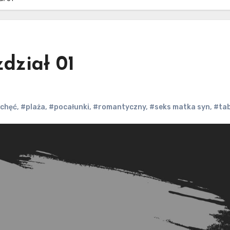
zdział 01
echęć
,
#plaża
,
#pocałunki
,
#romantyczny
,
#seks matka syn
,
#ta