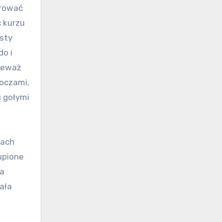
orować
ć kurzu
ysty
do i
nieważ
 oczami,
i gołymi
pach
upione
ła
wała