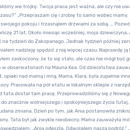
aliśmy we trójkę. Twoja praca jest ważna, ale czy nie uw
czasu?” „Przepraszam cię i zrobię to samo wobec mamy.
 swojego pokoju i trzasnąłem drzwiami za sobą. … Pozwól
zę 21 lat. Około miesiąc wcześniej, moja dziewczyna, A
ać na tydzień do Zakopanego. Jednak tydzień później zer
miałem nadzieję spędzić z nią więcej czasu. Naprawdę ją 
yłem zaskoczony, że to się stało, ale czas nie mógł być g
em w obserwatoriach na Mauna Kea. Od dzieciństwa zauw
, opieki nad mamą i mną. Mama, Klara, była zupełnie inna
ocy. Pracowała na pół etatu w lokalnym sklepie z narzęd
d tata dostał tam pracę. Przeprowadziliśmy się z Noweg
 do znacznie wolniejszego i spokojniejszego życia tutaj,
 udana zmiana. Dzień po tym, jak Ania postanowiła znikn
ony. Tata był jak zwykle nieobecny. Mama zauważyła mó
powiedziałem: „Ania odeszła. Odwołałem naszą podróż.” „