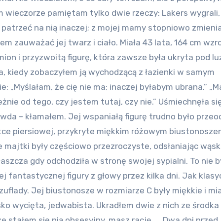
wieczorze pamiętam tylko dwie rzeczy: Lakers wygrali,
 patrzeć na nią inaczej; z mojej mamy stopniowo zmienia
em zauważać jej twarz i ciało. Miała 43 lata, 164 cm wzr
ion i przyzwoitą figurę, która zawsze była ukryta pod l
a, kiedy zobaczyłem ją wychodzącą z łazienki w samym
e: „Myślałam, że cię nie ma; inaczej byłabym ubrana.” „
żnie od tego, czy jestem tutaj, czy nie.” Uśmiechnęła się
awda – kłamałem. Jej wspaniałą figurę trudno było przeo
latce piersiowej, przykryte miękkim różowym biustonosze
te majtki były częściowo przezroczyste, odsłaniając wąsk
łaszcza gdy odchodziła w stronę swojej sypialni. To nie b
jej fantastycznej figury z głowy przez kilka dni. Jak klas
szuflady. Jej biustonosze w rozmiarze C były miękkie i mi
ko wycięta, jedwabista. Ukradłem dwie z nich ze środka 
że stałem się nią obsesyjny, masz rację. … Dwa dni przed