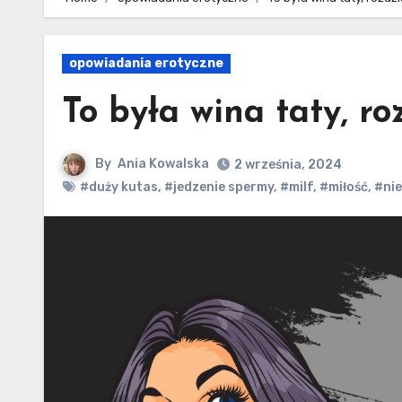
opowiadania erotyczne
To była wina taty, ro
By
Ania Kowalska
2 września, 2024
#duży kutas
,
#jedzenie spermy
,
#milf
,
#miłość
,
#ni