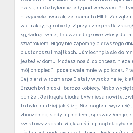
czasu, może byłem wtedy pod wpływem. Po tym 
przyjaciele uważali, że mama to MILF. Zacząłem
w atrakcyjną kobietę. Z przyjaznej matki zaczął
kg, ładną twarz, falowane brązowe włosy do ram
szlafrokiem. Nigdy nie zapomnę pierwszego dni
biustonoszu i majtkach. Uśmiechnęła się do mni
jesteś w domu. Możesz nosić, co chcesz, niezale
mój chłopiec,” i pocałowała mnie w policzek. Pr
Jej piersi w rozmiarze C stały wysoko na jej k
Brzuch był płaski i bardzo kobiecy. Nisko wycię
poniżej. Jej krągłe biodra były niesamowite, zw
to było bardziej jak ślizg. Nie mogłem wyrzucić 
zboczeniec, kiedy jej nie było, sprawdziłem jej 
kwiatowy zapach. Większość jej majtek była nis
użyłem ich podczas masturbacji. Jeśli myślisz, 