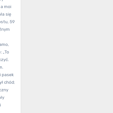
 a moi
ła się
ostu, 59
uźnym
Mamo,
: „To
czyć.
m.
i pasek
ył chód;
yczny
ały
i