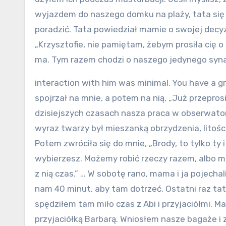
wyjazdem do naszego domku na plaży, tata się 
poradzić. Tata powiedział mamie o swojej decyzj
„Krzysztofie, nie pamiętam, żebym prosiła cię 
ma. Tym razem chodzi o naszego jedynego syna.
interaction with him was minimal. You have a gre
spojrzał na mnie, a potem na nią, „Już przepr
dzisiejszych czasach nasza praca w obserwator
wyraz twarzy był mieszanką obrzydzenia, litości
Potem zwróciła się do mnie, „Brody, to tylko ty i
wybierzesz. Możemy robić rzeczy razem, albo mo
z nią czas.” … W sobotę rano, mama i ja pojecha
nam 40 minut, aby tam dotrzeć. Ostatni raz tata
spędziłem tam miło czas z Abi i przyjaciółmi. 
przyjaciółką Barbarą. Wniosłem nasze bagaże i