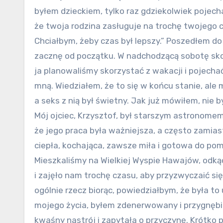
byłem dzieckiem, tylko raz gdziekolwiek pojech
że twoja rodzina zasługuje na trochę twojego 
Chciałbym, żeby czas był lepszy.” Poszedłem do
zacznę od początku. W nadchodzącą sobotę skońc
ja planowaliśmy skorzystać z wakacji i pojech
mną. Wiedziałem, że to się w końcu stanie, ale 
a seks z nią był świetny. Jak już mówiłem, nie b
Mój ojciec, Krzysztof, był starszym astronom
że jego praca była ważniejsza, a często zamiast
ciepła, kochająca, zawsze miła i gotowa do pom
Mieszkaliśmy na Wielkiej Wyspie Hawajów, odką
i zajęło nam trochę czasu, aby przyzwyczaić się
ogólnie rzecz biorąc, powiedziałbym, że była to
mojego życia, byłem zdenerwowany i przygnębi
kwaśny nastrój i zapytała o przyczynę. Krótko 