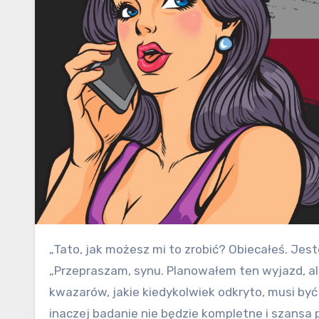
„Tato, jak możesz mi to zrobić? Obiecałeś. Jesteś cały czas zajęty i nigdy nie spędzamy razem czasu.”
„Przepraszam, synu. Planowałem ten wyjazd, ale
kwazarów, jakie kiedykolwiek odkryto, musi być
inaczej badanie nie będzie kompletne i szansa 