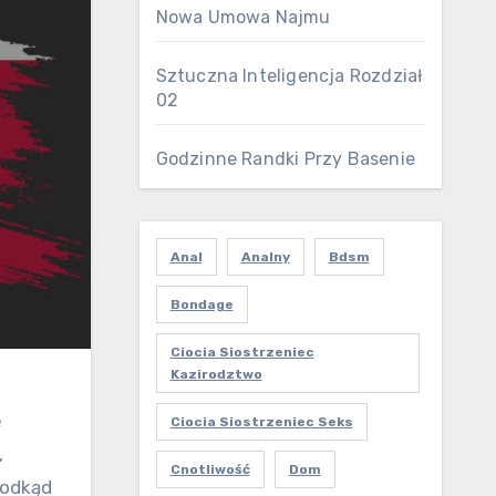
Nowa Umowa Najmu
Sztuczna Inteligencja Rozdział
02
Godzinne Randki Przy Basenie
Anal
Analny
Bdsm
Bondage
Ciocia Siostrzeniec
Kazirodztwo
ę
Ciocia Siostrzeniec Seks
,
Cnotliwość
Dom
 odkąd