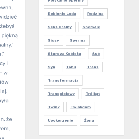
Połykanie Spermy
pewna,
Robienie Loda
Rodzina
widzieć
 żebyś
Seks Oralny
Shemale
ę piękną
Sissy
Sperma
alny.”
.”
Starsza Kobieta
Sub
cy i
Syn
Tabu
Trans
 – w
Transformacja
diów
ej.
Transpłciowy
Trójkąt
była
Twink
Twinkdom
n, że
Upokorzenie
Żona
wem,
wy