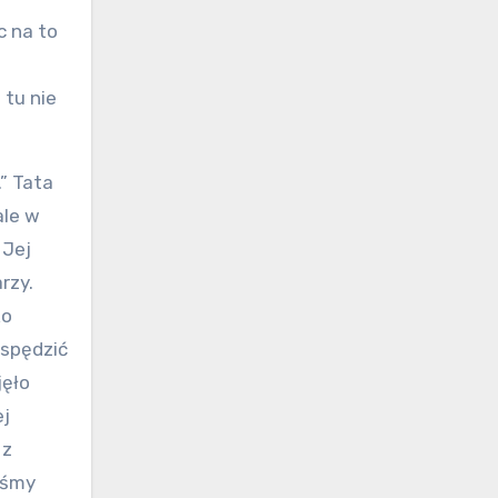
c na to
 tu nie
.” Tata
ale w
 Jej
rzy.
ko
 spędzić
jęło
ej
 z
yśmy