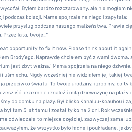
wycofał. Byłem bardzo rozczarowany, ale nie mogłem ni
i podczas kolacji. Mama spojrzała na niego i zapytała:
o wiele przysług podczas naszego małżeństwa. Prawie cię
 Przez lata, twoje…”
at opportunity to fix it now. Please think about it again
osiłem Brody’ego. Naprawdę chciałem być z wami dwoma, 
ium jest zbyt ważna.” Mama spojrzała na niego dziwnie.
 i uśmiechu. Nigdy wcześniej nie widziałem jej takiej twa
 ja przeciwko światu. To twoje urodziny, i zrobimy, co tyl
żesz iść beze mnie i znaleźć miłą dziewczynę na plaży i
liśmy do domku na plaży. Był blisko Kahaluu-Keauhou i za
 był tam 5 lat temu i został tylko na 2 dni. Rok wcześni
Mama odwiedzała to miejsce częściej, zazwyczaj sama lub
 zauważyłem, że wszystko było ładne i poukładane, jakb