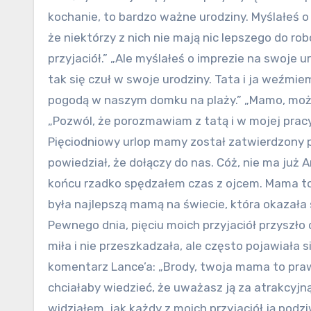
kochanie, to bardzo ważne urodziny. Myślałeś o
że niektórzy z nich nie mają nic lepszego do rob
przyjaciół.” „Ale myślałeś o imprezie na swoje u
tak się czuł w swoje urodziny. Tata i ja weźmie
pogodą w naszym domku na plaży.” „Mamo, możemy
„Pozwól, że porozmawiam z tatą i w mojej prac
Pięciodniowy urlop mamy został zatwierdzony pr
powiedział, że dołączy do nas. Cóż, nie ma już A
końcu rzadko spędzałem czas z ojcem. Mama to 
była najlepszą mamą na świecie, która okazała 
Pewnego dnia, pięciu moich przyjaciół przyszł
miła i nie przeszkadzała, ale często pojawiała 
komentarz Lance’a: „Brody, twoja mama to prawd
chciałaby wiedzieć, że uważasz ją za atrakcyj
widziałem, jak każdy z moich przyjaciół ją podz