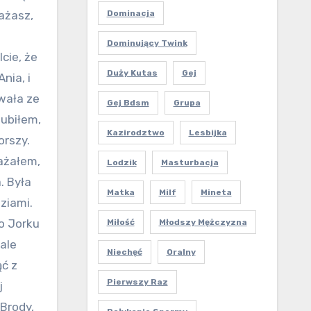
Dominacja
ażasz,
Dominujący Twink
cie, że
Duży Kutas
Gej
nia, i
wała ze
Gej Bdsm
Grupa
lubiłem,
Kazirodztwo
Lesbijka
orszy.
ażałem,
Lodzik
Masturbacja
. Była
Matka
Milf
Mineta
ziami.
o Jorku
Miłość
Młodszy Mężczyzna
 ale
Niechęć
Oralny
ąć z
Pierwszy Raz
j
Brody,