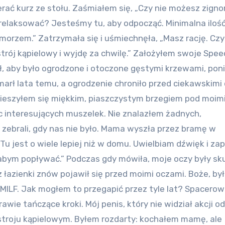
rać kurz ze stołu. Zaśmiałem się, „Czy nie możesz zign
zrelaksować? Jesteśmy tu, aby odpocząć. Minimalna iloś
 morzem.” Zatrzymała się i uśmiechnęła, „Masz rację. Cz
trój kąpielowy i wyjdę za chwilę.” Założyłem swoje Spee
, aby było ogrodzone i otoczone gęstymi krzewami, po
zmarł lata temu, a ogrodzenie chroniło przed ciekawskimi
cieszyłem się miękkim, piaszczystym brzegiem pod moim
 interesujących muszelek. Nie znalazłem żadnych,
e zebrali, gdy nas nie było. Mama wyszła przez bramę w
„Tu jest o wiele lepiej niż w domu. Uwielbiam dźwięk i za
ałabym popływać.” Podczas gdy mówiła, moje oczy były sk
 łazienki znów pojawił się przed moimi oczami. Boże, by
ną MILF. Jak mogłem to przegapić przez tyle lat? Spacero
awie tańczące kroki. Mój penis, który nie widział akcji od
 stroju kąpielowym. Byłem rozdarty: kochałem mamę, ale