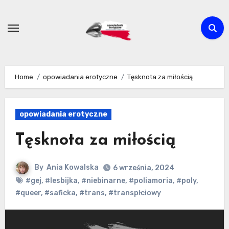
Skip
to
content
Home
opowiadania erotyczne
Tęsknota za miłością
opowiadania erotyczne
Tęsknota za miłością
By
Ania Kowalska
6 września, 2024
#gej
,
#lesbijka
,
#niebinarne
,
#poliamoria
,
#poly
,
#queer
,
#saficka
,
#trans
,
#transpłciowy