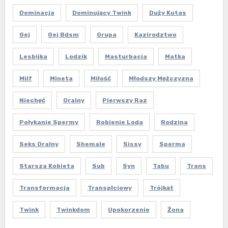
Dominacja
Dominujący Twink
Duży Kutas
Gej
Gej Bdsm
Grupa
Kazirodztwo
Lesbijka
Lodzik
Masturbacja
Matka
Milf
Mineta
Miłość
Młodszy Mężczyzna
Niechęć
Oralny
Pierwszy Raz
Połykanie Spermy
Robienie Loda
Rodzina
Seks Oralny
Shemale
Sissy
Sperma
Starsza Kobieta
Sub
Syn
Tabu
Trans
Transformacja
Transpłciowy
Trójkąt
Twink
Twinkdom
Upokorzenie
Żona