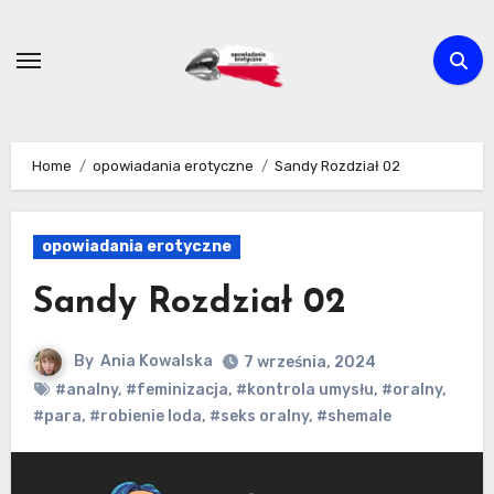
Skip
to
content
Home
opowiadania erotyczne
Sandy Rozdział 02
opowiadania erotyczne
Sandy Rozdział 02
By
Ania Kowalska
7 września, 2024
#analny
,
#feminizacja
,
#kontrola umysłu
,
#oralny
,
#para
,
#robienie loda
,
#seks oralny
,
#shemale