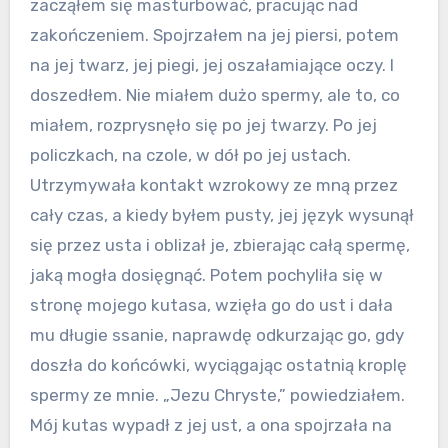
zacząłem się masturbować, pracując nad
zakończeniem. Spojrzałem na jej piersi, potem
na jej twarz, jej piegi, jej oszałamiające oczy. I
doszedłem. Nie miałem dużo spermy, ale to, co
miałem, rozprysnęło się po jej twarzy. Po jej
policzkach, na czole, w dół po jej ustach.
Utrzymywała kontakt wzrokowy ze mną przez
cały czas, a kiedy byłem pusty, jej język wysunął
się przez usta i oblizał je, zbierając całą spermę,
jaką mogła dosięgnąć. Potem pochyliła się w
stronę mojego kutasa, wzięła go do ust i dała
mu długie ssanie, naprawdę odkurzając go, gdy
doszła do końcówki, wyciągając ostatnią kroplę
spermy ze mnie. „Jezu Chryste,” powiedziałem.
Mój kutas wypadł z jej ust, a ona spojrzała na