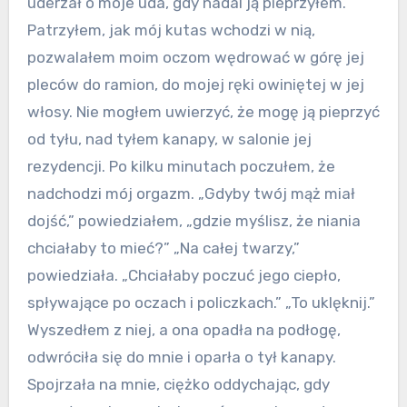
uderzał o moje uda, gdy nadal ją pieprzyłem.
Patrzyłem, jak mój kutas wchodzi w nią,
pozwalałem moim oczom wędrować w górę jej
pleców do ramion, do mojej ręki owiniętej w jej
włosy. Nie mogłem uwierzyć, że mogę ją pieprzyć
od tyłu, nad tyłem kanapy, w salonie jej
rezydencji. Po kilku minutach poczułem, że
nadchodzi mój orgazm. „Gdyby twój mąż miał
dojść,” powiedziałem, „gdzie myślisz, że niania
chciałaby to mieć?” „Na całej twarzy,”
powiedziała. „Chciałaby poczuć jego ciepło,
spływające po oczach i policzkach.” „To uklęknij.”
Wyszedłem z niej, a ona opadła na podłogę,
odwróciła się do mnie i oparła o tył kanapy.
Spojrzała na mnie, ciężko oddychając, gdy