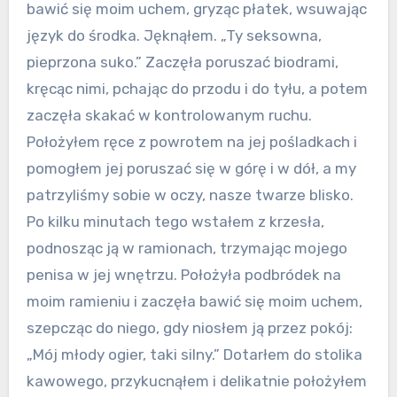
bawić się moim uchem, gryząc płatek, wsuwając
język do środka. Jęknąłem. „Ty seksowna,
pieprzona suko.” Zaczęła poruszać biodrami,
kręcąc nimi, pchając do przodu i do tyłu, a potem
zaczęła skakać w kontrolowanym ruchu.
Położyłem ręce z powrotem na jej pośladkach i
pomogłem jej poruszać się w górę i w dół, a my
patrzyliśmy sobie w oczy, nasze twarze blisko.
Po kilku minutach tego wstałem z krzesła,
podnosząc ją w ramionach, trzymając mojego
penisa w jej wnętrzu. Położyła podbródek na
moim ramieniu i zaczęła bawić się moim uchem,
szepcząc do niego, gdy niosłem ją przez pokój:
„Mój młody ogier, taki silny.” Dotarłem do stolika
kawowego, przykucnąłem i delikatnie położyłem