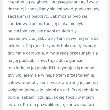
złapałem ją za głowę i przyciągnąłem jej twarz
do mojej i zaczęliśmy się całować, podczas gdy
zacząłem ją pieprzyć. Jak można było się
spodziewać po matce, jej cipka nie była
najciaśniejsza, ale nadal czułem się
niesamowicie, jakby były tam nowe mięśnie do
odkrycia. Jej ręce trzymały boki mojej twarzy,
gdy mnie całowała, a moje ręce przesunęły się
na jej pośladki, chwytając duże garście,
rozkładając jej pośladki i trzymając ją mocno,
gdy wbijałem się w nią. Potem przestałem ją
całować i pochyliłem twarz w stronę jej piersi i
wziąłem jedną z jej piersi do ust. Przejechałem
po niej zębami, czując, jak się toczy w moich
ustach. Potem pozwoliłem jej znowu opaść i