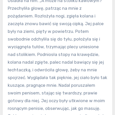
Usiadła na nim. „A może na stoliku kawowym?”
Przechyliła głowę, patrząc na mnie z
pożądaniem. Rozłożyła nogi, zgięła kolana i
zaczęła znowu bawić się swoją cipką. Jej palce
były na ziemi, pięty w powietrzu. Potem
swobodnie odchyliła się do tyłu, położyła się i
wyciągnęła tułów, trzymając plecy uniesione
nad stolikiem. Podniosła stopy na krawędzie,
kolana nadal zgięte, palec nadal bawiący się jej
łechtaczką, i odwróciła głowę, żeby na mnie
spojrzeć. Wyglądała tak pięknie, jej ciało było tak
kuszące, pragnące mnie. Nadal poruszałem
swoim penisem, stając się twardszy, prawie
gotowy dla niej. Jej oczy były utkwione w moim
rosnącym penisie, obserwując, jak go masuję.