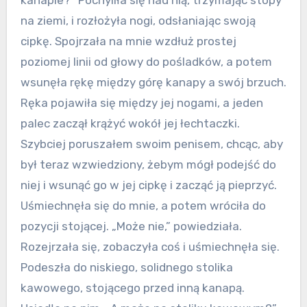
kanapie?” Pochyliła się nad nią, trzymając stopy
na ziemi, i rozłożyła nogi, odsłaniając swoją
cipkę. Spojrzała na mnie wzdłuż prostej
poziomej linii od głowy do pośladków, a potem
wsunęła rękę między górę kanapy a swój brzuch.
Ręka pojawiła się między jej nogami, a jeden
palec zaczął krążyć wokół jej łechtaczki.
Szybciej poruszałem swoim penisem, chcąc, aby
był teraz wzwiedziony, żebym mógł podejść do
niej i wsunąć go w jej cipkę i zacząć ją pieprzyć.
Uśmiechnęła się do mnie, a potem wróciła do
pozycji stojącej. „Może nie,” powiedziała.
Rozejrzała się, zobaczyła coś i uśmiechnęła się.
Podeszła do niskiego, solidnego stolika
kawowego, stojącego przed inną kanapą.