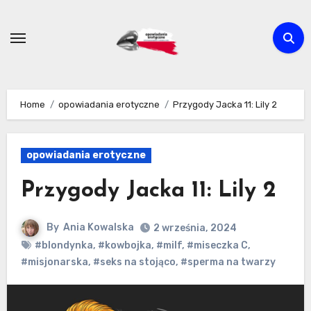
Skip
to
content
Home
opowiadania erotyczne
Przygody Jacka 11: Lily 2
opowiadania erotyczne
Przygody Jacka 11: Lily 2
By
Ania Kowalska
2 września, 2024
#blondynka
,
#kowbojka
,
#milf
,
#miseczka C
,
#misjonarska
,
#seks na stojąco
,
#sperma na twarzy