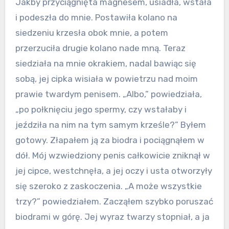
Jakby przyciągnięta magnesem, usiadła, wstała
i podeszła do mnie. Postawiła kolano na
siedzeniu krzesła obok mnie, a potem
przerzuciła drugie kolano nade mną. Teraz
siedziała na mnie okrakiem, nadal bawiąc się
sobą, jej cipka wisiała w powietrzu nad moim
prawie twardym penisem. „Albo,” powiedziała,
„po połknięciu jego spermy, czy wstałaby i
jeździła na nim na tym samym krześle?” Byłem
gotowy. Złapałem ją za biodra i pociągnąłem w
dół. Mój wzwiedziony penis całkowicie zniknął w
jej cipce, westchnęła, a jej oczy i usta otworzyły
się szeroko z zaskoczenia. „A może wszystkie
trzy?” powiedziałem. Zacząłem szybko poruszać
biodrami w górę. Jej wyraz twarzy stopniał, a ja