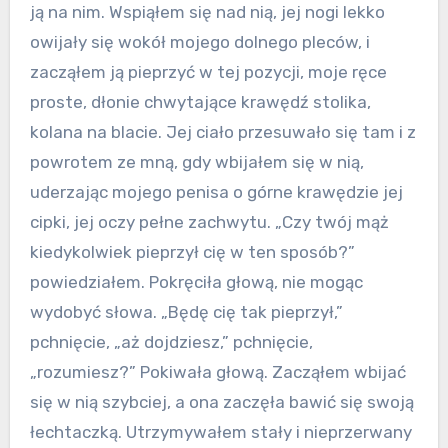
ją na nim. Wspiąłem się nad nią, jej nogi lekko
owijały się wokół mojego dolnego pleców, i
zacząłem ją pieprzyć w tej pozycji, moje ręce
proste, dłonie chwytające krawędź stolika,
kolana na blacie. Jej ciało przesuwało się tam i z
powrotem ze mną, gdy wbijałem się w nią,
uderzając mojego penisa o górne krawędzie jej
cipki, jej oczy pełne zachwytu. „Czy twój mąż
kiedykolwiek pieprzył cię w ten sposób?”
powiedziałem. Pokręciła głową, nie mogąc
wydobyć słowa. „Będę cię tak pieprzył,”
pchnięcie, „aż dojdziesz,” pchnięcie,
„rozumiesz?” Pokiwała głową. Zacząłem wbijać
się w nią szybciej, a ona zaczęła bawić się swoją
łechtaczką. Utrzymywałem stały i nieprzerwany