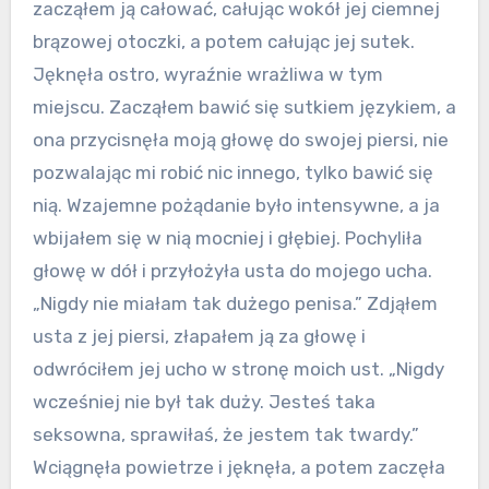
zacząłem ją całować, całując wokół jej ciemnej
brązowej otoczki, a potem całując jej sutek.
Jęknęła ostro, wyraźnie wrażliwa w tym
miejscu. Zacząłem bawić się sutkiem językiem, a
ona przycisnęła moją głowę do swojej piersi, nie
pozwalając mi robić nic innego, tylko bawić się
nią. Wzajemne pożądanie było intensywne, a ja
wbijałem się w nią mocniej i głębiej. Pochyliła
głowę w dół i przyłożyła usta do mojego ucha.
„Nigdy nie miałam tak dużego penisa.” Zdjąłem
usta z jej piersi, złapałem ją za głowę i
odwróciłem jej ucho w stronę moich ust. „Nigdy
wcześniej nie był tak duży. Jesteś taka
seksowna, sprawiłaś, że jestem tak twardy.”
Wciągnęła powietrze i jęknęła, a potem zaczęła