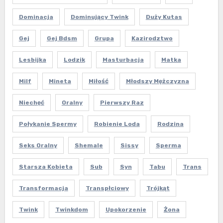
Dominacja
Dominujący Twink
Duży Kutas
Gej
Gej Bdsm
Grupa
Kazirodztwo
Lesbijka
Lodzik
Masturbacja
Matka
Milf
Mineta
Miłość
Młodszy Mężczyzna
Niechęć
Oralny
Pierwszy Raz
Połykanie Spermy
Robienie Loda
Rodzina
Seks Oralny
Shemale
Sissy
Sperma
Starsza Kobieta
Sub
Syn
Tabu
Trans
Transformacja
Transpłciowy
Trójkąt
Twink
Twinkdom
Upokorzenie
Żona