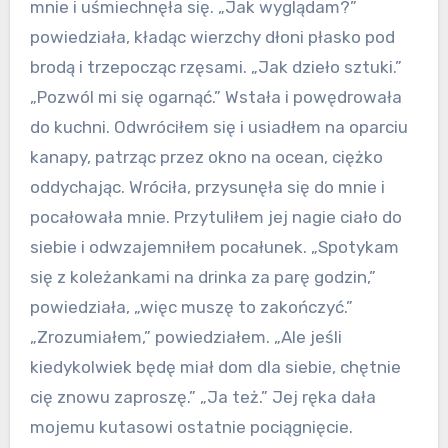
mnie i uśmiechnęła się. „Jak wyglądam?”
powiedziała, kładąc wierzchy dłoni płasko pod
brodą i trzepocząc rzęsami. „Jak dzieło sztuki.”
„Pozwól mi się ogarnąć.” Wstała i powędrowała
do kuchni. Odwróciłem się i usiadłem na oparciu
kanapy, patrząc przez okno na ocean, ciężko
oddychając. Wróciła, przysunęła się do mnie i
pocałowała mnie. Przytuliłem jej nagie ciało do
siebie i odwzajemniłem pocałunek. „Spotykam
się z koleżankami na drinka za parę godzin,”
powiedziała, „więc muszę to zakończyć.”
„Zrozumiałem,” powiedziałem. „Ale jeśli
kiedykolwiek będę miał dom dla siebie, chętnie
cię znowu zaproszę.” „Ja też.” Jej ręka dała
mojemu kutasowi ostatnie pociągnięcie.