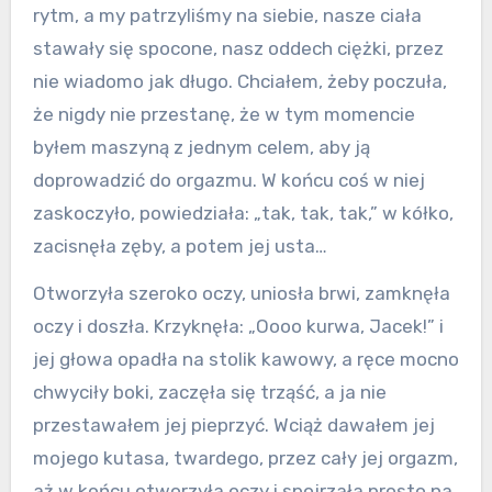
rytm, a my patrzyliśmy na siebie, nasze ciała
stawały się spocone, nasz oddech ciężki, przez
nie wiadomo jak długo. Chciałem, żeby poczuła,
że nigdy nie przestanę, że w tym momencie
byłem maszyną z jednym celem, aby ją
doprowadzić do orgazmu. W końcu coś w niej
zaskoczyło, powiedziała: „tak, tak, tak,” w kółko,
zacisnęła zęby, a potem jej usta…
Otworzyła szeroko oczy, uniosła brwi, zamknęła
oczy i doszła. Krzyknęła: „Oooo kurwa, Jacek!” i
jej głowa opadła na stolik kawowy, a ręce mocno
chwyciły boki, zaczęła się trząść, a ja nie
przestawałem jej pieprzyć. Wciąż dawałem jej
mojego kutasa, twardego, przez cały jej orgazm,
aż w końcu otworzyła oczy i spojrzała prosto na