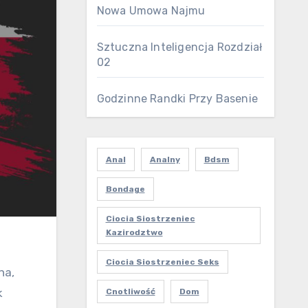
Nowa Umowa Najmu
Sztuczna Inteligencja Rozdział
02
Godzinne Randki Przy Basenie
Anal
Analny
Bdsm
Bondage
Ciocia Siostrzeniec
Kazirodztwo
Ciocia Siostrzeniec Seks
na,
k
Cnotliwość
Dom