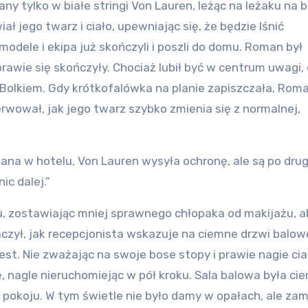
 tylko w białe stringi Von Lauren, leżąc na leżaku na b
ł jego twarz i ciało, upewniając się, że będzie lśnić
odele i ekipa już skończyli i poszli do domu. Roman był
awie się skończyły. Chociaż lubił być w centrum uwagi, 
 z Bolkiem. Gdy krótkofalówka na planie zapiszczała, Rom
rwował, jak jego twarz szybko zmienia się z normalnej,
ana w hotelu, Von Lauren wysyła ochronę, ale są po drug
ic dalej.”
lu, zostawiając mniej sprawnego chłopaka od makijażu, a
zył, jak recepcjonista wskazuje na ciemne drzwi balowej
est. Nie zważając na swoje bose stopy i prawie nagie cia
, nagle nieruchomiejąc w pół kroku. Sala balowa była cie
 pokoju. W tym świetle nie było damy w opałach, ale zam