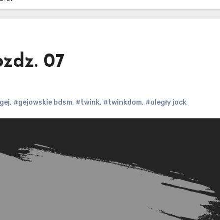
zdz. 07
gej
,
#gejowskie bdsm
,
#twink
,
#twinkdom
,
#uległy jock