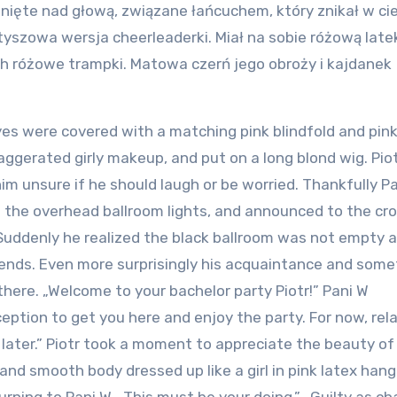
ągnięte nad głową, związane łańcuchem, który znikał w c
fetyszowa wersja cheerleaderki. Miał na sobie różową lat
ch różowe trampki. Matowa czerń jego obroży i kajdanek
yes were covered with a matching pink blindfold and pink
ggerated girly makeup, and put on a long blond wig. Pio
m unsure if he should laugh or be worried. Thankfully P
 the overhead ballroom lights, and announced to the c
Suddenly he realized the black ballroom was not empty at
riends. Even more surprisingly his acquaintance and som
here. „Welcome to your bachelor party Piotr!” Pani W
ception to get you here and enjoy the party. For now, rel
’ later.” Piotr took a moment to appreciate the beauty of
d smooth body dressed up like a girl in pink latex hang