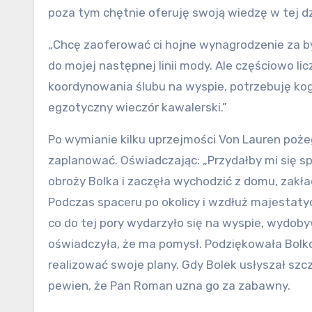
poza tym chętnie oferuję swoją wiedzę w tej dz
„Chcę zaoferować ci hojne wynagrodzenie za
do mojej następnej linii mody. Ale częściowo li
koordynowania ślubu na wyspie, potrzebuję kog
egzotyczny wieczór kawalerski.”
Po wymianie kilku uprzejmości Von Lauren pożeg
zaplanować. Oświadczając: „Przydałby mi się spa
obroży Bolka i zaczęła wychodzić z domu, zakład
Podczas spaceru po okolicy i wzdłuż majestatyc
co do tej pory wydarzyło się na wyspie, wydoby
oświadczyła, że ma pomysł. Podziękowała Bolko
realizować swoje plany. Gdy Bolek usłyszał szcz
pewien, że Pan Roman uzna go za zabawny.