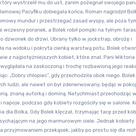
 który wystrzelił mu do ust, zanim pożegnał swojego pana
klamowej Pacyfiku dobiegała końca, Roman nagrodził Bol
domowy mundur i przestrzegać zasad wyspy, ale poza tym
 wczesny poranek, a Bolek robił pompki na tylnym taras
o dzwonek do drzwi. Ubrany tylko w jockstrap, obrożę i
ła na widoku i pokryta cienką warstwą potu. Bolek otwor
ie z najpotężniejszych kobiet, które znał, Pani Wiktoria
wyglądała na zaskoczoną i trochę rozbawioną jego reakc
ąc: „Dobry chłopiec”, gdy przechodziła obok niego. Bolek
h ludzi, ale nawet on był zdenerwowany, będąc w pokoj
torią, znaną autorką i dominą. Natychmiast przechodząc w
 napoje, podczas gdy kobiety rozgościły się w salonie. K
a dla Bolka. Gdy Bolek klęczał, trzymając tacę przed kob
wysychającym na jego marmurowym ciele. Jednak kobiety
 przyjmowaniem przekąsek, jakby po prostu się dla nic