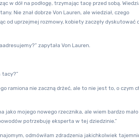
rząc w dół na podłogę, trzymając tacę przed sobą. Wiedzia
any. Nie znał dobrze Von Lauren, ale wiedział, czego
ząc od uprzejmej rozmowy, kobiety zaczęły dyskutować o
 zaadresujemy?” zapytała Von Lauren.
m tacy?”
ego ramiona nie zaczną drżeć, ale to nie jest to, o czym c
a jako mojego nowego rzecznika, ale wiem bardzo mało
 powodów potrzebuję eksperta w tej dziedzinie.”
najomym, odmówiłam zdradzenia jakichkolwiek tajemnic