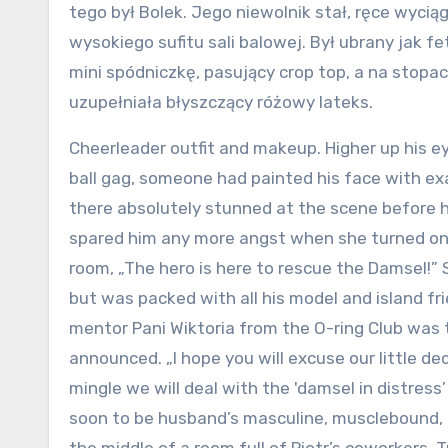
tego był Bolek. Jego niewolnik stał, ręce wyci
wysokiego sufitu sali balowej. Był ubrany jak 
mini spódniczkę, pasujący crop top, a na stopa
uzupełniała błyszczący różowy lateks.
Cheerleader outfit and makeup. Higher up his e
ball gag, someone had painted his face with exa
there absolutely stunned at the scene before hi
spared him any more angst when she turned on
room, „The hero is here to rescue the Damsel!” 
but was packed with all his model and island f
mentor Pani Wiktoria from the O-ring Club was t
announced. „I hope you will excuse our little de
mingle we will deal with the 'damsel in distress
soon to be husband’s masculine, musclebound, an