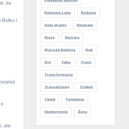
Połykanie Spermy
ł, że
Robienie Loda
Rodzina
 Bolku i
Seks Oralny
Shemale
Sissy
Sperma
Starsza Kobieta
Sub
Syn
Tabu
Trans
Transformacja
hciałaś
Transpłciowy
Trójkąt
Twink
Twinkdom
 o
Upokorzenie
Żona
, ale