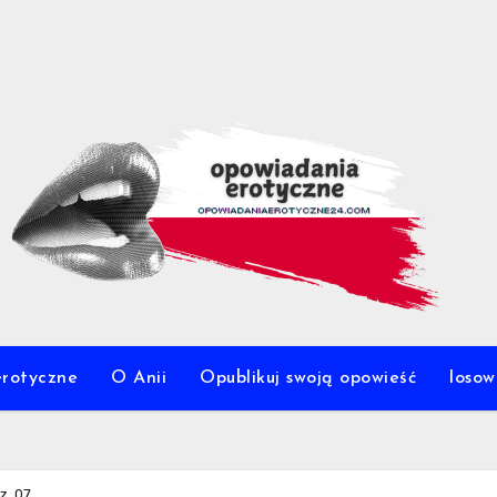
erotyczne
O Anii
Opublikuj swoją opowieść
loso
z. 07