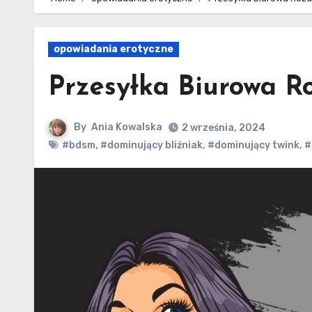
opowiadania erotyczne
Przesyłka Biurowa Ro
By
Ania Kowalska
2 września, 2024
#bdsm
,
#dominujący bliźniak
,
#dominujący twink
,
#