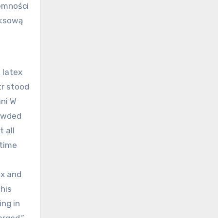
iemności
eksową
 latex
tr stood
ani W
rowded
 all
etime
ax and
 his
ing in