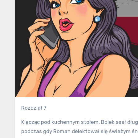
Rozdział 7
Klęcząc pod kuchennym stołem, Bolek ssał dłu
podczas gdy Roman delektował się świeżym śnia