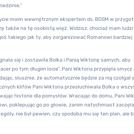
iedzinie.”
 bycie moim wewnętrznym ekspertem ds. BDSM w przygo
czę także na tę osobistą więź. Widzisz, chociaż mam ludzi
oś takiego jak ty, aby zorganizować Romanowi bardziej
nała się i zostawiła Bolka i Panią Wiktorię samych, aby
cer po tym długim locie”, Pani Wiktoria przypięła smycz
ając, słusznie, że automatycznie będzie za nią czołgał s
znych klifów Pani Wiktoria przesłuchiwała Bolka o wszy
wając historie dla pomysłów. Wracając do domu, Pani Wik
wi, poklepując go po głowie, zanim natychmiast zaczęł
egóły, nie był pewien, czy spodoba mu się ten plan, ale b