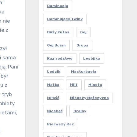
 i
Dominacja
ka
Dominujący Twink
 nie
ie z
Duży Kutas
Gej
Gej Bdsm
Grupa
zył
 i sama
Kazirodztwo
Lesbijka
ją, Pani
Lodzik
Masturbacja
 był
u z
Matka
Milf
Mineta
 tryb
Miłość
Młodszy Mężczyzna
obiety
Niechęć
Oralny
ietami,
Pierwszy Raz
h