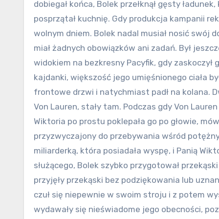
dobiegał końca, Bolek przełknął gęsty ładunek,
posprzątał kuchnię. Gdy produkcja kampanii re
wolnym dniem. Bolek nadal musiał nosić swój 
miał żadnych obowiązków ani zadań. Był jeszcze
widokiem na bezkresny Pacyfik, gdy zaskoczył g
kajdanki, większość jego umięśnionego ciała by
frontowe drzwi i natychmiast padł na kolana. Dw
Von Lauren, stały tam. Podczas gdy Von Lauren 
Wiktoria po prostu poklepała go po głowie, mówi
przyzwyczajony do przebywania wśród potężnyc
miliarderką, która posiadała wyspę, i Panią Wik
służącego, Bolek szybko przygotował przekąski i
przyjęły przekąski bez podziękowania lub uznani
czuł się niepewnie w swoim stroju i z potem 
wydawały się nieświadome jego obecności, poza