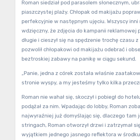
Roman siedział pod parasolem słonecznym, ubrany
piaszczystej plaży. Chłopak od makijażu poprawia
perfekcyjnie w następnym ujęciu. Wszyscy inni m
wdzięczny, że zdjęcia do kampanii reklamowej pr
długie i cieszył się na spędzenie trochę czasu
pozwolił chłopakowi od makijażu odebrać i obse
beztroskiej zabawy na panikę w ciągu sekund.
„Panie, jedna z córek została właśnie zaatakow
stronie wyspy, a my jesteśmy tylko kilka przeczn
Roman nie wahał się, skoczył i pobiegł do hote
podążał za nim. Wpadając do lobby, Roman zobac
najwyraźniej już domyślając się, dlaczego tam j
stringach, Roman otworzył drzwi i zatrzymał się
wyjątkiem jednego jasnego reflektora w środku