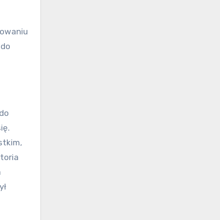
towaniu
 do
 do
ię.
stkim,
toria
a
ył