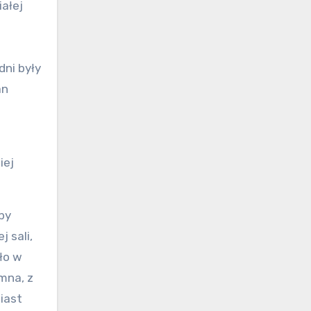
iałej
dni były
an
iej
by
 sali,
ło w
mna, z
iast