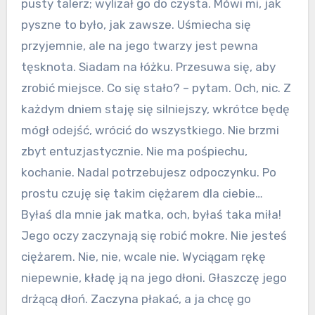
pusty talerz; wylizał go do czysta. Mówi mi, jak
pyszne to było, jak zawsze. Uśmiecha się
przyjemnie, ale na jego twarzy jest pewna
tęsknota. Siadam na łóżku. Przesuwa się, aby
zrobić miejsce. Co się stało? – pytam. Och, nic. Z
każdym dniem staję się silniejszy, wkrótce będę
mógł odejść, wrócić do wszystkiego. Nie brzmi
zbyt entuzjastycznie. Nie ma pośpiechu,
kochanie. Nadal potrzebujesz odpoczynku. Po
prostu czuję się takim ciężarem dla ciebie…
Byłaś dla mnie jak matka, och, byłaś taka miła!
Jego oczy zaczynają się robić mokre. Nie jesteś
ciężarem. Nie, nie, wcale nie. Wyciągam rękę
niepewnie, kładę ją na jego dłoni. Głaszczę jego
drżącą dłoń. Zaczyna płakać, a ja chcę go