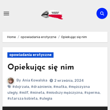
Skip
to
content
Home
opowiadania erotyczne
Opiekując się nim
opowiadania erotyczne
Opiekując się nim
By
Ania Kowalska
2 września, 2024
#dojrzała
,
#drażnienie
,
#matka
,
#mężczyzna
uległy
,
#milf
,
#mineta
,
#młodszy mężczyzna
,
#sperma
,
#starsza kobieta
,
#uległa