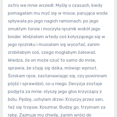
ostro we mnie wszedł. Myślę o czasach, kiedy
pomagałam mu myć się w misce, parująca woda
spływała po jego nagich ramionach, po jego
smukłym torsie i moczyła ręcznik wokół jego
bioder. Widziałam wtedy coś kołyszącego się w
jego ręczniku i musiałam się wycofać, zanim
zrobiłabym coś, czego mogłabym żałować.
Wiedza, że on może czuć to samo do mnie,
sprawia, że staję się dzika, mówiąc wprost.
Ściskam ręce, zastanawiając się, czy powinnam
pójść i sprawdzić, co u niego. Decyzja zostaje
podjęta za mnie: słyszę jego głos krzyczący z
bólu. Pędzę, uchylam drzwi. Krzyczy przez sen,
też się trzęsie. Koszmar. Budzę go, trzymam za
rękę. Zajmuje mu chwilę, zanim wróci do