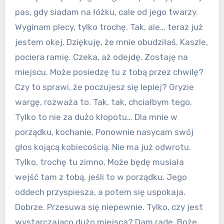
pas, gdy siadam na łóżku, cale od jego twarzy.
Wyginam plecy, tylko trochę. Tak, ale… teraz już
jestem okej. Dziękuję, że mnie obudziłaś. Kaszle,
pociera ramię. Czeka, aż odejdę. Zostaję na
miejscu. Może posiedzę tu z tobą przez chwilę?
Czy to sprawi, że poczujesz się lepiej? Gryzie
wargę, rozważa to. Tak, tak, chciałbym tego.
Tylko to nie za dużo kłopotu… Dla mnie w
porządku, kochanie. Ponownie nasycam swój
głos kojącą kobiecością. Nie ma już odwrotu.
Tylko, trochę tu zimno. Może będę musiała
wejść tam z tobą, jeśli to w porządku. Jego
oddech przyspiesza, a potem się uspokaja.
Dobrze. Przesuwa się niepewnie. Tylko, czy jest
wystarczająco dużo miejsca? Dam radę. Boże,