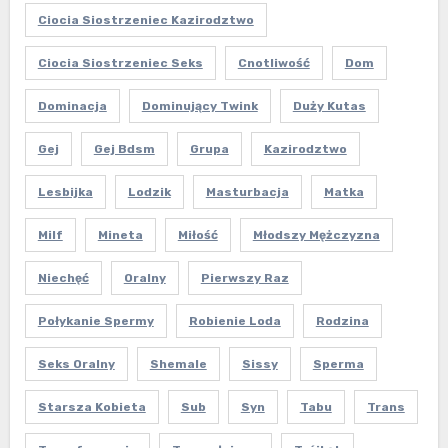
Ciocia Siostrzeniec Kazirodztwo
Ciocia Siostrzeniec Seks
Cnotliwość
Dom
Dominacja
Dominujący Twink
Duży Kutas
Gej
Gej Bdsm
Grupa
Kazirodztwo
Lesbijka
Lodzik
Masturbacja
Matka
Milf
Mineta
Miłość
Młodszy Mężczyzna
Niechęć
Oralny
Pierwszy Raz
Połykanie Spermy
Robienie Loda
Rodzina
Seks Oralny
Shemale
Sissy
Sperma
Starsza Kobieta
Sub
Syn
Tabu
Trans