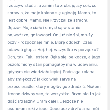
rzeczywistości, a zanim to zrobi, jęczy coś, co
sprawia, że moje kolana się uginają. Mamo, to
jest dobre, Mamo. Nie krzyczał ze strachu.
Jęczał. Moje ciało i umysł są w stanie
najwyższej gotowości. On już nie śpi, mruży
oczy – rozpoznaje mnie. Biorę oddech. Czas
udawać głupią. Hej, hej, wszystko w porządku?
Och, tak. Tak, jestem. Jąka się, bełkocze, a jego
oszołomiony stan pomagałby mu w udawaniu,
gdybym nie wiedziała lepiej. Podciąga kolana,
aby zmiękczyć jakikolwiek zarys na
prześcieradle, który mógłby go zdradzić. Miałem
trochę dziwny sen, to wszystko. Brzmiało to jak
dość straszny. Gram dalej. Jeszcze nie
usunęłam ręki z jego. Jego oczy dryfują na mój