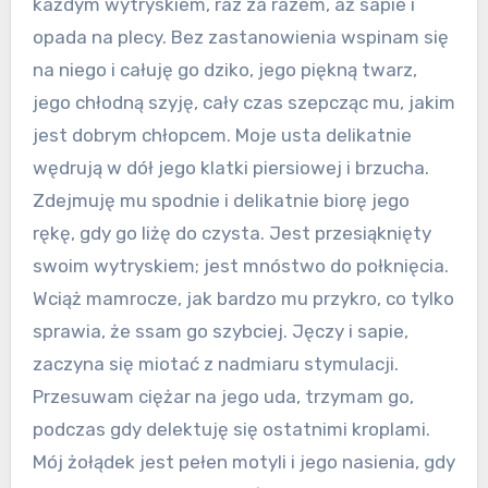
każdym wytryskiem, raz za razem, aż sapie i
opada na plecy. Bez zastanowienia wspinam się
na niego i całuję go dziko, jego piękną twarz,
jego chłodną szyję, cały czas szepcząc mu, jakim
jest dobrym chłopcem. Moje usta delikatnie
wędrują w dół jego klatki piersiowej i brzucha.
Zdejmuję mu spodnie i delikatnie biorę jego
rękę, gdy go liżę do czysta. Jest przesiąknięty
swoim wytryskiem; jest mnóstwo do połknięcia.
Wciąż mamrocze, jak bardzo mu przykro, co tylko
sprawia, że ssam go szybciej. Jęczy i sapie,
zaczyna się miotać z nadmiaru stymulacji.
Przesuwam ciężar na jego uda, trzymam go,
podczas gdy delektuję się ostatnimi kroplami.
Mój żołądek jest pełen motyli i jego nasienia, gdy