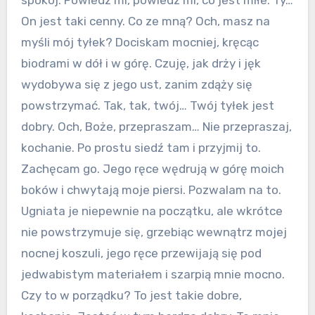
spokój. Powiedz mi, powiedz mi, co jest miłe. Ty…
On jest taki cenny. Co ze mną? Och, masz na
myśli mój tyłek? Dociskam mocniej, kręcąc
biodrami w dół i w górę. Czuję, jak drży i jęk
wydobywa się z jego ust, zanim zdąży się
powstrzymać. Tak, tak, twój… Twój tyłek jest
dobry. Och, Boże, przepraszam… Nie przepraszaj,
kochanie. Po prostu siedź tam i przyjmij to.
Zachęcam go. Jego ręce wędrują w górę moich
boków i chwytają moje piersi. Pozwalam na to.
Ugniata je niepewnie na początku, ale wkrótce
nie powstrzymuje się, grzebiąc wewnątrz mojej
nocnej koszuli, jego ręce przewijają się pod
jedwabistym materiałem i szarpią mnie mocno.
Czy to w porządku? To jest takie dobre,