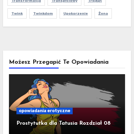
Transformacja
Transpłciowy
Trójkąt
Twink
Twinkdom
Upokorzenie
Żona
Możesz Przegapić Te Opowiadania
opowiadania erotyczne
Prostytutka dla Tatusia Rozdział 08