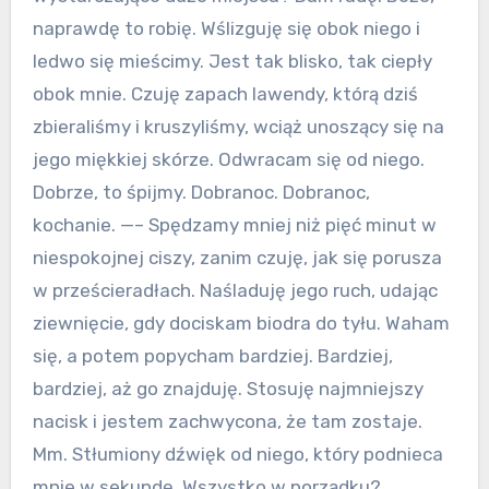
naprawdę to robię. Wślizguję się obok niego i
ledwo się mieścimy. Jest tak blisko, tak ciepły
obok mnie. Czuję zapach lawendy, którą dziś
zbieraliśmy i kruszyliśmy, wciąż unoszący się na
jego miękkiej skórze. Odwracam się od niego.
Dobrze, to śpijmy. Dobranoc. Dobranoc,
kochanie. —– Spędzamy mniej niż pięć minut w
niespokojnej ciszy, zanim czuję, jak się porusza
w prześcieradłach. Naśladuję jego ruch, udając
ziewnięcie, gdy dociskam biodra do tyłu. Waham
się, a potem popycham bardziej. Bardziej,
bardziej, aż go znajduję. Stosuję najmniejszy
nacisk i jestem zachwycona, że tam zostaje.
Mm. Stłumiony dźwięk od niego, który podnieca
mnie w sekundę. Wszystko w porządku?