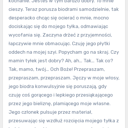
kochanie. Jesteś w tym bardzo dobry. To mnie
cieszy. Teraz porusza biodrami samodzielnie, tak
desperacko chcąc się ocierać o mnie, mocno
dociskając się do mojego tyłka, odmawiając
wycofania się. Zaczyna drżeć z przyjemności,
łapczywie mnie obmacując. Czuję jego płytki
oddech na mojej szyi. Popycham go na skraj. Czy
mamin tyłek jest dobry? Ah, ah… Tak… Tak co?
Tak, mamo, twój… Och Boże! Przepraszam,
przepraszam, przepraszam. Jęczy w moje włosy,
jego biodra konwulsyjnie się poruszają, gdy
czuję coś gorącego i lepkiego przesiąkającego
przez jego bieliznę, plamiącego moje własne.
Jego członek pulsuje przez materiał,
przesuwając się wzdłuż rozcięcia mojego tyłka z