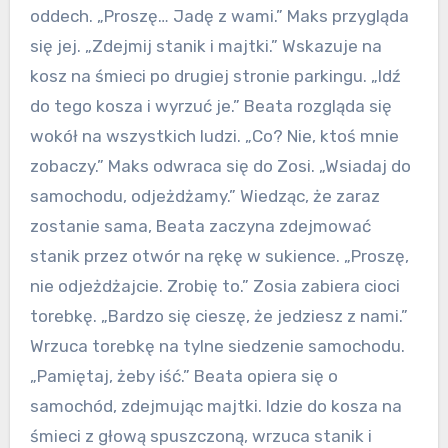
oddech. „Proszę… Jadę z wami.” Maks przygląda
się jej. „Zdejmij stanik i majtki.” Wskazuje na
kosz na śmieci po drugiej stronie parkingu. „Idź
do tego kosza i wyrzuć je.” Beata rozgląda się
wokół na wszystkich ludzi. „Co? Nie, ktoś mnie
zobaczy.” Maks odwraca się do Zosi. „Wsiadaj do
samochodu, odjeżdżamy.” Wiedząc, że zaraz
zostanie sama, Beata zaczyna zdejmować
stanik przez otwór na rękę w sukience. „Proszę,
nie odjeżdżajcie. Zrobię to.” Zosia zabiera cioci
torebkę. „Bardzo się cieszę, że jedziesz z nami.”
Wrzuca torebkę na tylne siedzenie samochodu.
„Pamiętaj, żeby iść.” Beata opiera się o
samochód, zdejmując majtki. Idzie do kosza na
śmieci z głową spuszczoną, wrzuca stanik i