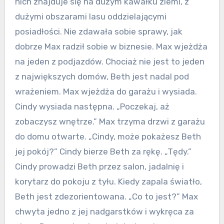
nich znajduje się na dużym kawałku ziemi, z
dużymi obszarami lasu oddzielającymi
posiadłości. Nie zdawała sobie sprawy, jak
dobrze Max radził sobie w biznesie. Max wjeżdża
na jeden z podjazdów. Chociaż nie jest to jeden
z największych domów, Beth jest nadal pod
wrażeniem. Max wjeżdża do garażu i wysiada.
Cindy wysiada następna. „Poczekaj, aż
zobaczysz wnętrze.” Max trzyma drzwi z garażu
do domu otwarte. „Cindy, może pokażesz Beth
jej pokój?” Cindy bierze Beth za rękę. „Tędy.”
Cindy prowadzi Beth przez salon, jadalnię i
korytarz do pokoju z tyłu. Kiedy zapala światło,
Beth jest zdezorientowana. „Co to jest?” Max
chwyta jedno z jej nadgarstków i wykręca za