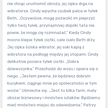
nie chcąc uruchomić obroży, jej cipka drga na
wibratorze. Cindy wpycha czubek palca w tyłek
Beth. „Oczywiście, mogę pozwolić im pieprzyć
tylko twój tyłek, przynajmniej dopóki tata nie
powie, że mogę cię rozmnażać.” Kiedy Cindy
mocno klepie tyłek ciotki, całe ciało Beth drży.
Jej cipka ściska wibrator, jej soki kapią z
wibratora na podłogę między jej stopami. Cindy
delikatnie pociera tyłek ciotki. „Dobra
dziewczynka.” Przechodzi do wozu i opiera się o
niego. „Jestem pewna, że będziesz dobrym
kucykiem, ciągnąc mnie po społeczności w tym
wozie.” Uśmiecha się. „Jest tu kilka farm, mały
obszar biznesowy i mnóstwo szlaków. Będziemy
mieć mnóstwo miejsc do odwiedzenia.” Patrzy