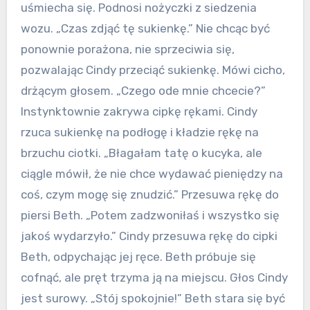
uśmiecha się. Podnosi nożyczki z siedzenia
wozu. „Czas zdjąć tę sukienkę.” Nie chcąc być
ponownie porażona, nie sprzeciwia się,
pozwalając Cindy przeciąć sukienkę. Mówi cicho,
drżącym głosem. „Czego ode mnie chcecie?”
Instynktownie zakrywa cipkę rękami. Cindy
rzuca sukienkę na podłogę i kładzie rękę na
brzuchu ciotki. „Błagałam tatę o kucyka, ale
ciągle mówił, że nie chce wydawać pieniędzy na
coś, czym mogę się znudzić.” Przesuwa rękę do
piersi Beth. „Potem zadzwoniłaś i wszystko się
jakoś wydarzyło.” Cindy przesuwa rękę do cipki
Beth, odpychając jej ręce. Beth próbuje się
cofnąć, ale pręt trzyma ją na miejscu. Głos Cindy
jest surowy. „Stój spokojnie!” Beth stara się być