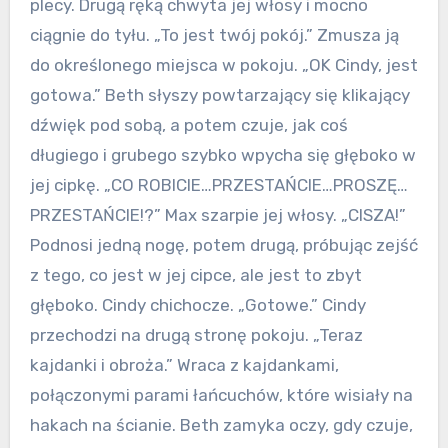
plecy. Drugą ręką chwyta jej włosy i mocno
ciągnie do tyłu. „To jest twój pokój.” Zmusza ją
do określonego miejsca w pokoju. „OK Cindy, jest
gotowa.” Beth słyszy powtarzający się klikający
dźwięk pod sobą, a potem czuje, jak coś
długiego i grubego szybko wpycha się głęboko w
jej cipkę. „CO ROBICIE…PRZESTAŃCIE…PROSZĘ…
PRZESTAŃCIE!?” Max szarpie jej włosy. „CISZA!”
Podnosi jedną nogę, potem drugą, próbując zejść
z tego, co jest w jej cipce, ale jest to zbyt
głęboko. Cindy chichocze. „Gotowe.” Cindy
przechodzi na drugą stronę pokoju. „Teraz
kajdanki i obroża.” Wraca z kajdankami,
połączonymi parami łańcuchów, które wisiały na
hakach na ścianie. Beth zamyka oczy, gdy czuje,