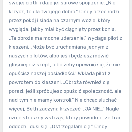
swojej ciotki i daje jej surowe spojrzenie. „Nie
krzycz, to dla twojego dobra.” Cindy przechodzi
przez pokój i siada na czarnym wozie, który
wygląda, jakby miał być ciągnięty przez konia.
„Ta obroża ma mocne uderzenie.” Wyciąga pilot z
kieszeni. „Może być uruchamiana jednym z
naszych pilotów, albo jeśli będziesz mówić
głośniej niż szept, albo żeby upewnić się, że nie
opuścisz naszej posiadłości.” Wkłada pilot z
powrotem do kieszeni. „Obroża również cię
porazi, jeśli spróbujesz opuścić społeczność, ale
nad tym nie mamy kontroli.” Nie chcąc słuchać
więcej, Beth zaczyna krzyczeć. „JA NIE…” Nagle
czuje straszny wstrząs, który powoduje, że traci
oddech i dusi się. „Ostrzegałam cię.” Cindy