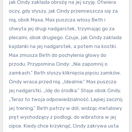
jak Cindy zakłada obrożę na jej szyję. Otwiera
oczy, gdy słyszy, jak Cindy przemieszcza się za
nią, obok Maxa. Max puszcza włosy Beth i
chwyta jej drugi nadgarstek, trzymając go za
plecami, obok drugiego. Czuje, jak Cindy zakłada
kajdanki na jej nadgarstek, a potem na kostki.
Max zmusza Beth do pochylenia głowy do
przodu. Przypomina Cindy: „Nie zapomnij o
zamkach.” Beth słyszy kliknięcia pięciu zamków.
Cindy wraca przed nią. „Idealnie.” Max puszcza
jej nadgarstki. „Idę do środka.” Staje obok Cindy.
„Teraz to twoja odpowiedzialność. Lepiej zacznij
jej trening.” Beth patrzy w dół, widząc metalowy
pręt wychodzący z podłogi, do wibratora w jej
cipce. Kiedy chce krzyknąć, Cindy zakrywa usta