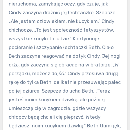
nieruchoma, zamykając oczy, gdy czuje, jak
Cindy zaczyna drażnić jej łechtaczkę. Szepcze:
„Ale jestem człowiekiem, nie kucykiem.” Cindy
chichocze. „To jest społeczność fetyszystów,
wszystkie kucyki to ludzie.” Kontynuuje
pocieranie i szczypanie łechtaczki Beth. Ciało
Beth zaczyna reagować na dotyk Cindy. Jej nogi
drżą, gdy zaczyna się obracać na wibratorze. „W
porządku, możesz dojść.” Cindy przesuwa drugą
rękę do tyłka Beth, delikatnie przesuwając palec
po jej dziurce. Szepcze do ucha Beth. „Teraz
jesteś moim kucykiem dziwką, ale później
umieszczę cię w zagrodzie, gdzie wszyscy
chłopcy będą chcieli cię pieprzyć. Wtedy
będziesz moim kucykiem dziwką.” Beth tłumi jęk,