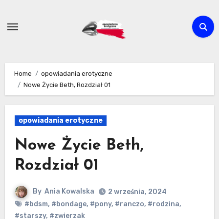
Skip
to
content
Home
opowiadania erotyczne
Nowe Życie Beth, Rozdział 01
opowiadania erotyczne
Nowe Życie Beth,
Rozdział 01
By
Ania Kowalska
2 września, 2024
#bdsm
,
#bondage
,
#pony
,
#ranczo
,
#rodzina
,
#starszy
,
#zwierzak