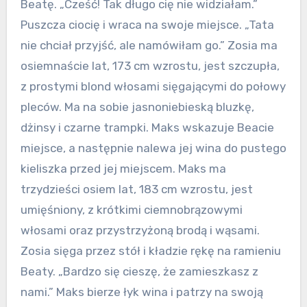
Beatę. „Cześć! Tak długo cię nie widziałam.”
Puszcza ciocię i wraca na swoje miejsce. „Tata
nie chciał przyjść, ale namówiłam go.” Zosia ma
osiemnaście lat, 173 cm wzrostu, jest szczupła,
z prostymi blond włosami sięgającymi do połowy
pleców. Ma na sobie jasnoniebieską bluzkę,
dżinsy i czarne trampki. Maks wskazuje Beacie
miejsce, a następnie nalewa jej wina do pustego
kieliszka przed jej miejscem. Maks ma
trzydzieści osiem lat, 183 cm wzrostu, jest
umięśniony, z krótkimi ciemnobrązowymi
włosami oraz przystrzyżoną brodą i wąsami.
Zosia sięga przez stół i kładzie rękę na ramieniu
Beaty. „Bardzo się cieszę, że zamieszkasz z
nami.” Maks bierze łyk wina i patrzy na swoją