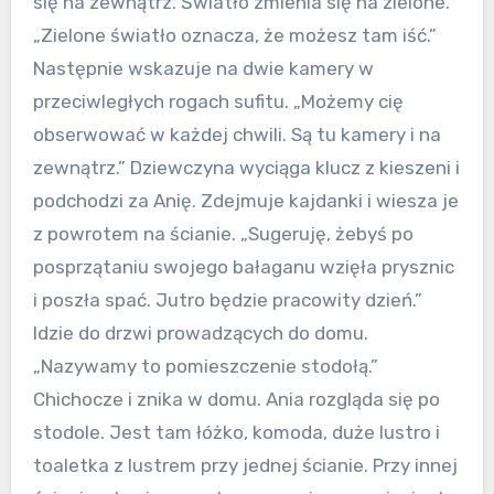
się na zewnątrz. Światło zmienia się na zielone.
„Zielone światło oznacza, że możesz tam iść.”
Następnie wskazuje na dwie kamery w
przeciwległych rogach sufitu. „Możemy cię
obserwować w każdej chwili. Są tu kamery i na
zewnątrz.” Dziewczyna wyciąga klucz z kieszeni i
podchodzi za Anię. Zdejmuje kajdanki i wiesza je
z powrotem na ścianie. „Sugeruję, żebyś po
posprzątaniu swojego bałaganu wzięła prysznic
i poszła spać. Jutro będzie pracowity dzień.”
Idzie do drzwi prowadzących do domu.
„Nazywamy to pomieszczenie stodołą.”
Chichocze i znika w domu. Ania rozgląda się po
stodole. Jest tam łóżko, komoda, duże lustro i
toaletka z lustrem przy jednej ścianie. Przy innej