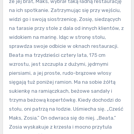
że jej brat, Maks, wybrał taką ładną restaurację
na ich spotkanie. Zatrzymując się przy wejściu,
widzi go i swoją siostrzenicę, Zosię, siedzących
na tarasie przy stole z dala od innych klientów, z
widokiem na marinę. Idąc w stronę stołu,
sprawdza swoje odbicie w oknach restauracji.
Beata ma trzydzieści cztery lata, 175 cm
wzrostu, jest szczupła z dużymi, jędrnymi
piersiami, a jej proste, rudo-brązowe włosy
sięgają tuż poniżej ramion. Ma na sobie żółtą
sukienkę na ramiączkach, beżowe sandały i
trzyma beżową kopertówkę. Kiedy dochodzi do
stołu, oni patrzą na łodzie. Uśmiecha się. „Cześć
Maks, Zosia.” On odwraca się do niej. „Beata.”
Zosia wyskakuje z krzesła i mocno przytula