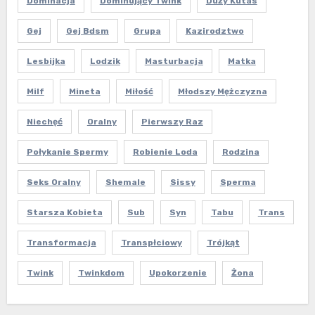
Dominacja
Dominujący Twink
Duży Kutas
Gej
Gej Bdsm
Grupa
Kazirodztwo
Lesbijka
Lodzik
Masturbacja
Matka
Milf
Mineta
Miłość
Młodszy Mężczyzna
Niechęć
Oralny
Pierwszy Raz
Połykanie Spermy
Robienie Loda
Rodzina
Seks Oralny
Shemale
Sissy
Sperma
Starsza Kobieta
Sub
Syn
Tabu
Trans
Transformacja
Transpłciowy
Trójkąt
Twink
Twinkdom
Upokorzenie
Żona