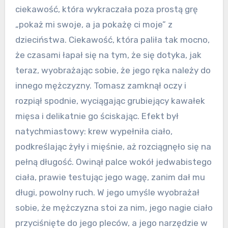
ciekawość, która wykraczała poza prostą grę
„pokaż mi swoje, a ja pokażę ci moje” z
dzieciństwa. Ciekawość, która paliła tak mocno,
że czasami łapał się na tym, że się dotyka, jak
teraz, wyobrażając sobie, że jego ręka należy do
innego mężczyzny. Tomasz zamknął oczy i
rozpiął spodnie, wyciągając grubiejący kawałek
mięsa i delikatnie go ściskając. Efekt był
natychmiastowy: krew wypełniła ciało,
podkreślając żyły i mięśnie, aż rozciągnęło się na
pełną długość. Owinął palce wokół jedwabistego
ciała, prawie testując jego wagę, zanim dał mu
długi, powolny ruch. W jego umyśle wyobrażał
sobie, że mężczyzna stoi za nim, jego nagie ciało
przyciśnięte do jego pleców, a jego narzędzie w