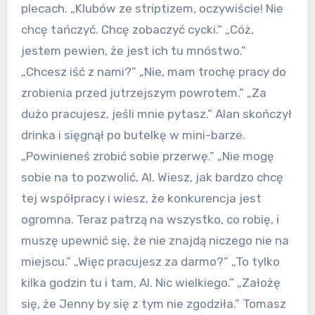
plecach. „Klubów ze striptizem, oczywiście! Nie
chcę tańczyć. Chcę zobaczyć cycki.” „Cóż,
jestem pewien, że jest ich tu mnóstwo.”
„Chcesz iść z nami?” „Nie, mam trochę pracy do
zrobienia przed jutrzejszym powrotem.” „Za
dużo pracujesz, jeśli mnie pytasz.” Alan skończył
drinka i sięgnął po butelkę w mini-barze.
„Powinieneś zrobić sobie przerwę.” „Nie mogę
sobie na to pozwolić, Al. Wiesz, jak bardzo chcę
tej współpracy i wiesz, że konkurencja jest
ogromna. Teraz patrzą na wszystko, co robię, i
muszę upewnić się, że nie znajdą niczego nie na
miejscu.” „Więc pracujesz za darmo?” „To tylko
kilka godzin tu i tam, Al. Nic wielkiego.” „Założę
się, że Jenny by się z tym nie zgodziła.” Tomasz