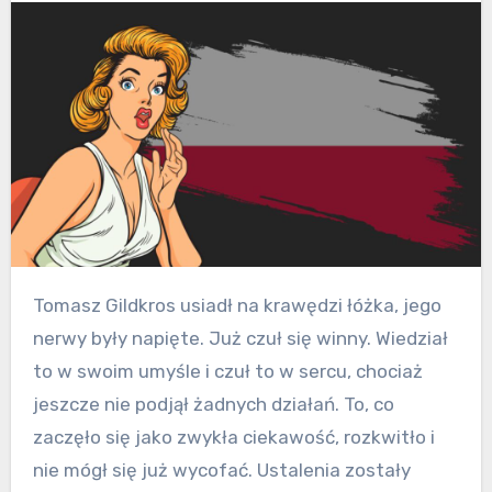
Tomasz Gildkros usiadł na krawędzi łóżka, jego
nerwy były napięte. Już czuł się winny. Wiedział
to w swoim umyśle i czuł to w sercu, chociaż
jeszcze nie podjął żadnych działań. To, co
zaczęło się jako zwykła ciekawość, rozkwitło i
nie mógł się już wycofać. Ustalenia zostały