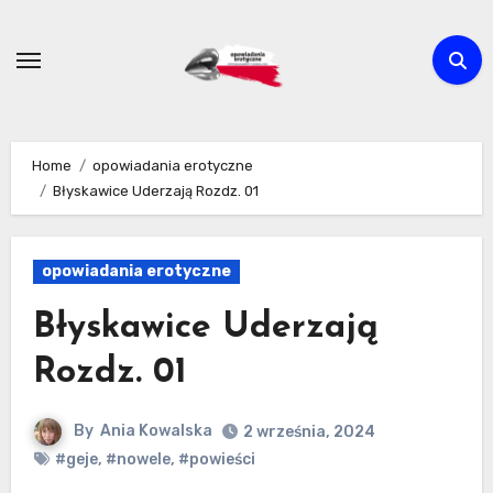
Skip
to
content
Home
opowiadania erotyczne
Błyskawice Uderzają Rozdz. 01
opowiadania erotyczne
Błyskawice Uderzają
Rozdz. 01
By
Ania Kowalska
2 września, 2024
#geje
,
#nowele
,
#powieści