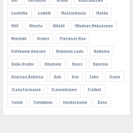
Lesbijka
Lodzik
Masturbacja
Matka
Milf
Mineta
Miłość
Młodszy Mężczyzna
Niechęć
Oralny
Pierwszy Raz
Połykanie Spermy
Robienie Loda
Rodzina
Seks Oralny
Shemale
Sissy
Sperma
Starsza Kobieta
Sub
Syn
Tabu
Trans
Transformacja
Transpłciowy
Trójkąt
Twink
Twinkdom
Upokorzenie
Żona