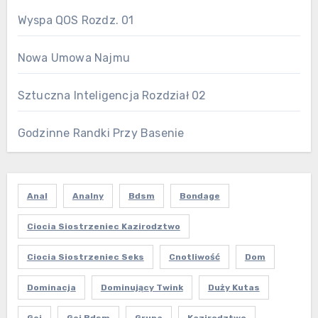
Wyspa QOS Rozdz. 01
Nowa Umowa Najmu
Sztuczna Inteligencja Rozdział 02
Godzinne Randki Przy Basenie
Anal
Analny
Bdsm
Bondage
Ciocia Siostrzeniec Kazirodztwo
Ciocia Siostrzeniec Seks
Cnotliwość
Dom
Dominacja
Dominujący Twink
Duży Kutas
Gej
Gej Bdsm
Grupa
Kazirodztwo