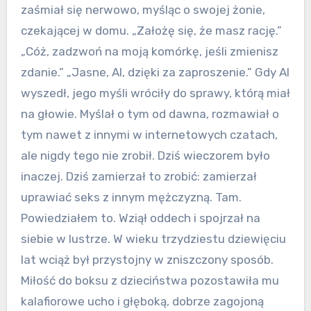
zaśmiał się nerwowo, myśląc o swojej żonie,
czekającej w domu. „Założę się, że masz rację.”
„Cóż, zadzwoń na moją komórkę, jeśli zmienisz
zdanie.” „Jasne, Al, dzięki za zaproszenie.” Gdy Al
wyszedł, jego myśli wróciły do sprawy, którą miał
na głowie. Myślał o tym od dawna, rozmawiał o
tym nawet z innymi w internetowych czatach,
ale nigdy tego nie zrobił. Dziś wieczorem było
inaczej. Dziś zamierzał to zrobić: zamierzał
uprawiać seks z innym mężczyzną. Tam.
Powiedziałem to. Wziął oddech i spojrzał na
siebie w lustrze. W wieku trzydziestu dziewięciu
lat wciąż był przystojny w zniszczony sposób.
Miłość do boksu z dzieciństwa pozostawiła mu
kalafiorowe ucho i głęboką, dobrze zagojoną