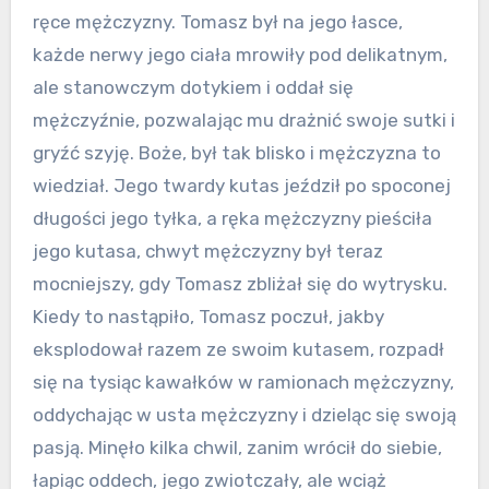
ręce mężczyzny. Tomasz był na jego łasce,
każde nerwy jego ciała mrowiły pod delikatnym,
ale stanowczym dotykiem i oddał się
mężczyźnie, pozwalając mu drażnić swoje sutki i
gryźć szyję. Boże, był tak blisko i mężczyzna to
wiedział. Jego twardy kutas jeździł po spoconej
długości jego tyłka, a ręka mężczyzny pieściła
jego kutasa, chwyt mężczyzny był teraz
mocniejszy, gdy Tomasz zbliżał się do wytrysku.
Kiedy to nastąpiło, Tomasz poczuł, jakby
eksplodował razem ze swoim kutasem, rozpadł
się na tysiąc kawałków w ramionach mężczyzny,
oddychając w usta mężczyzny i dzieląc się swoją
pasją. Minęło kilka chwil, zanim wrócił do siebie,
łapiąc oddech, jego zwiotczały, ale wciąż